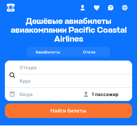
Дешёвые авиабилеты
авиакомпании Pacific Coastal
Airlines
Авиабилеты
Отели
Когда
1 пассажир
Найти билеты