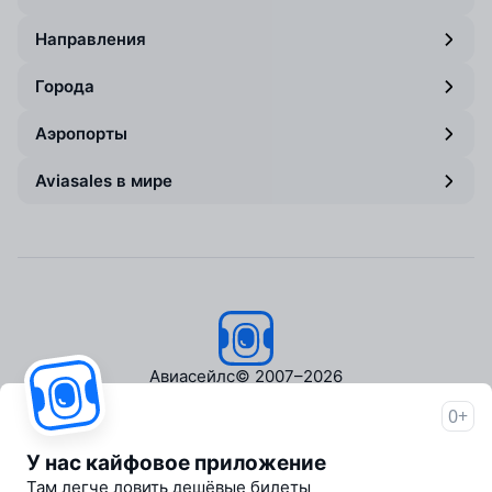
Направления
Города
Аэропорты
Aviasales в мире
Авиасейлс
© 2007–2026
0+
Об Авиасейлс
Пресс‑центр
У нас кайфовое приложение
Travelpayouts
Там легче ловить дешёвые билеты