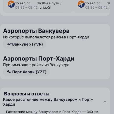
15 авг, сб
1 ⁠ч 10 ⁠м в пути
/
15 авг, сб
1 ⁠ч
08:35 – 09:45
прямой
08:35 – 09:45
пря
Аэропорты Ванкувера
Из которых выполняются рейсы в Порт-Харди
Ванкувер (YVR)
Аэропорты Порт-Харди
Принимающие рейсы из Ванкувера
Порт Харди (YZT)
Вопросы и ответы
Какое расстояние между Ванкувером и Порт-
Харди
Расстояние между Ванкувером и Порт-Харди — 340 км.