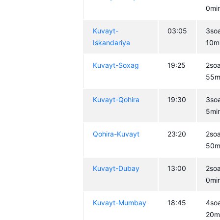
0mi
Kuvayt-
03:05
3so
Iskandariya
10mi
Kuvayt-Soxag
19:25
2so
55m
Kuvayt-Qohira
19:30
3so
5mi
Qohira-Kuvayt
23:20
2so
50m
Kuvayt-Dubay
13:00
2so
0mi
Kuvayt-Mumbay
18:45
4so
20m