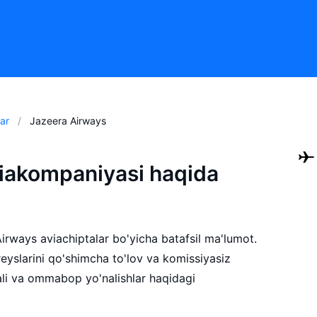
ar
Jazeera Airways
iakompaniyasi haqida
Airways aviachiptalar bo'yicha batafsil ma'lumot.
eyslarini qo'shimcha to'lov va komissiyasiz
ali va ommabop yo'nalishlar haqidagi