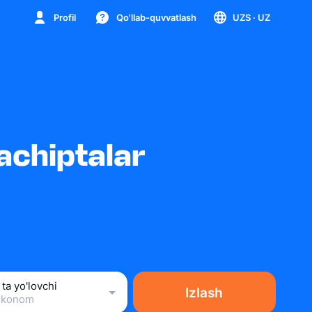
Profil
Qo'llab-quvvatlash
UZS
· UZ
achiptalar
 ta yo'lovchi
Izlash
Ekonom