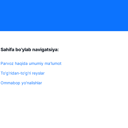
Sahifa bo'ylab navigatsiya:
Parvoz haqida umumiy ma'lumot
To'g'ridan-to'g'ri reyslar
Ommabop yo'nalishlar