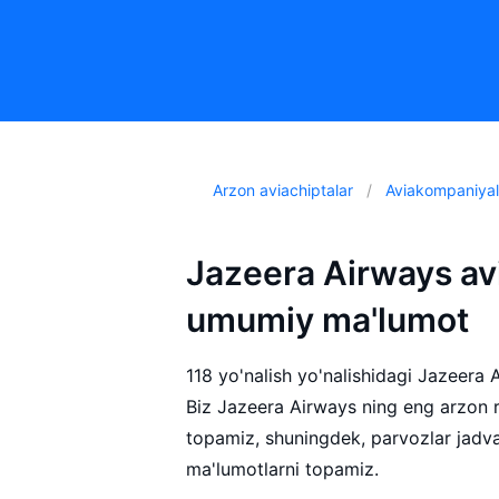
Arzon aviachiptalar
Aviakompaniyal
Jazeera Airways av
umumiy ma'lumot
118 yo'nalish yo'nalishidagi Jazeera 
Biz Jazeera Airways ning eng arzon r
topamiz, shuningdek, parvozlar jadv
ma'lumotlarni topamiz.