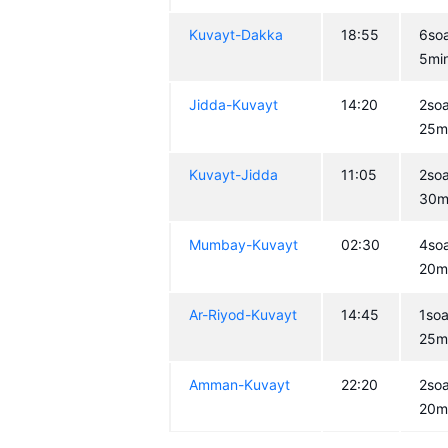
Kuvayt-Dakka
18:55
6so
5mi
Jidda-Kuvayt
14:20
2so
25m
Kuvayt-Jidda
11:05
2so
30m
Mumbay-Kuvayt
02:30
4so
20m
Ar-Riyod-Kuvayt
14:45
1soa
25m
Amman-Kuvayt
22:20
2so
20m