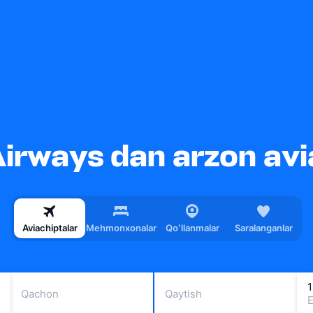
irways dan arzon avi
Aviachiptalar
Mehmonxonalar
Qoʻllanmalar
Saralanganlar
1
Qachon
Qaytish