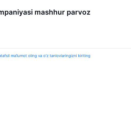
ompaniyasi mashhur parvoz
tafsil ma’lumot oling va oʻz tanlovlaringizni kiriting
Shaharlar
Aeroportla
nt
Toshkent
Jukovskiy xa
o
Moskva
Yuzhny Airpo
Belen
Samarqand Xa
t
Namangan
Namangan Xa
Samarqand
Vnukovo xalq
qand
Yana 5 ta shahar
Yana 5 ta ae