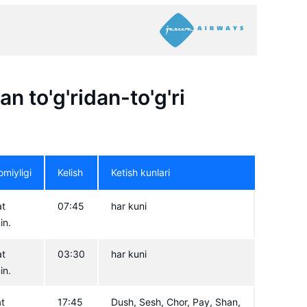
n to'g'ridan-to'g'ri
miyligi
Kelish
Ketish kunlari
at
07:45
har kuni
in.
at
03:30
har kuni
in.
at
17:45
Dush, Sesh, Chor, Pay, Shan,