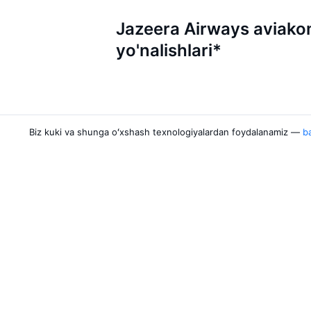
Jazeera Airways aviak
yo'nalishlari*
Biz kuki va shunga oʻxshash texnologiyalardan foydalanamiz —
ba
Aviakompaniyalar
Yo'nalishlar
Air Samarkand
Urganch — Toshke
Pobeda
Toshkent — Buxor
Rossiya Airlines
Termiz — Toshkent
Azimuth
Buxoro — Toshken
Qanot Sharq
Toshkent — Qarshi
Yana 2 ta aviakompaniya
Toshkent — Samar