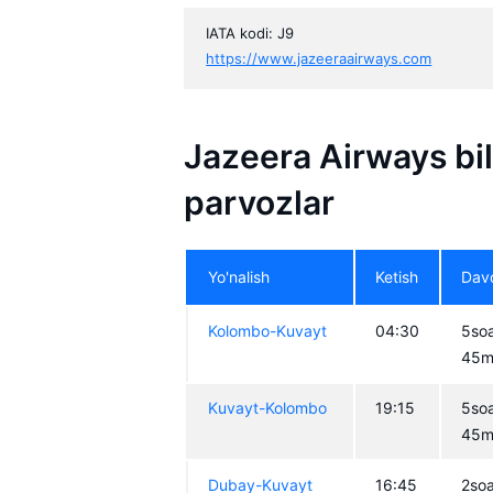
IATA kodi: J9
https://www.jazeeraairways.com
Jazeera Airways bila
parvozlar
Yo'nalish
Ketish
Davo
Kolombo-Kuvayt
04:30
5so
45m
Kuvayt-Kolombo
19:15
5so
45m
Dubay-Kuvayt
16:45
2so