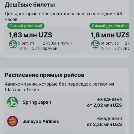
Дешёвые билеты
Цены, которые пользователи нашли за последние 48
часов
Самый дешёвый
Самый дешёвый с ба
1,63 млн UZS
1,8 млн UZS
9 окт, пт
2 ⁠ч 50 ⁠м в пути
/
14 окт, ср
2 ⁠ч 
19:10 – 23:00
прямой
19:10 – 23:00
пря
Расписание прямых рейсов
Авиакомпании, которые без пересадок летают из
Шанхая в Токио
ежедневно
Spring Japan
от 2,02 млн UZS
ежедневно
Juneyao Airlines
от 2,38 млн UZS