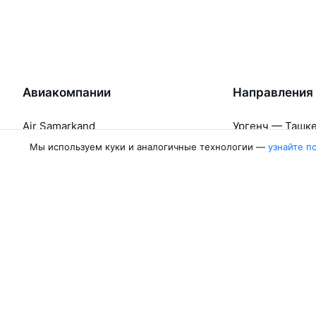
Авиакомпании
Направления
Air Samarkand
Ургенч — Ташк
Победа
Ташкент — Бух
Мы используем куки и аналогичные технологии —
узнайте п
Россия
Термез — Ташк
Азимут
Бухара — Ташк
Qanot Sharq
Ташкент — Кар
Ещё 2 авиакомпании
Ташкент — Сам
Об Авиасейлс
Авиасейлс
Пресс‑центр
©
2007–2026