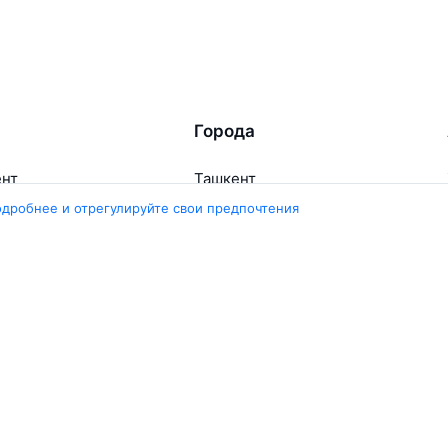
Города
ент
Ташкент
ара
Москва
одробнее и отрегулируйте свои предпочтения
ент
Белен
ент
Наманган
ши
Самарканд
арканд
Ещё 5 городов
Travelpayouts
Партнёрская программа