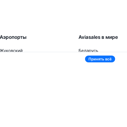
Аэропорты
Aviasales в мире
Жуковский
Беларусь
Ташкент
Россия
Принять всё
Самарканд
Таджикистан
Наманган
Кыргызстан
Внуково
Казахстан
Ещё 5 аэропортов
Ещё 2 страны
В приложении тоже удобно