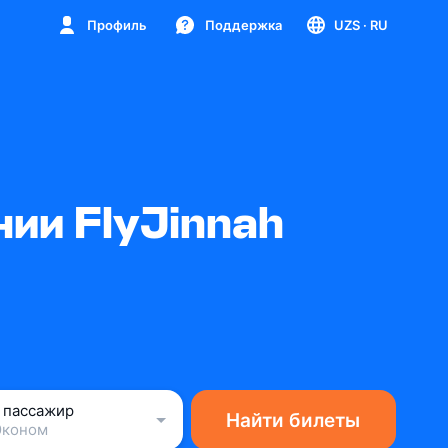
Профиль
Поддержка
UZS
· RU
ии FlyJinnah
1 пассажир
Найти билеты
Эконом