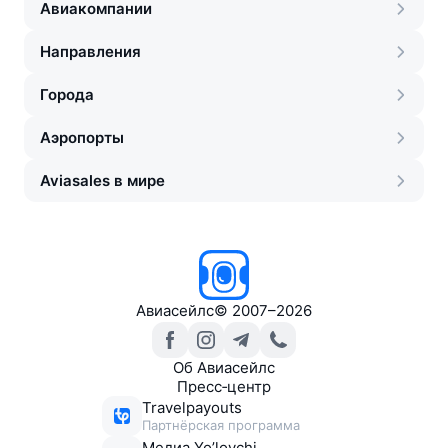
Авиакомпании
Направления
Города
Аэропорты
Aviasales в мире
Авиасейлс
©
2007–2026
Об Авиасейлс
Пресс‑центр
Travelpayouts
Партнёрская программа
Медиа Yo’lovchi