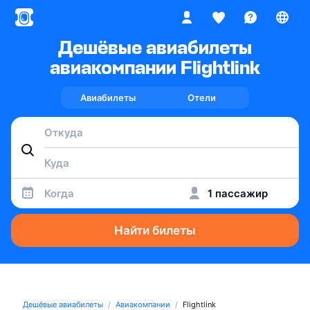
Дешёвые авиабилеты
авиакомпании Flightlink
Авиабилеты
Отели
Когда
1 пассажир
Найти билеты
Дешёвые авиабилеты
Авиакомпании
Flightlink