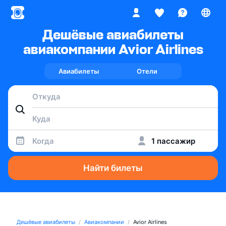
Дешёвые авиабилеты
авиакомпании Avior Airlines
Авиабилеты
Отели
Когда
1 пассажир
Найти билеты
Дешёвые авиабилеты
Авиакомпании
Avior Airlines