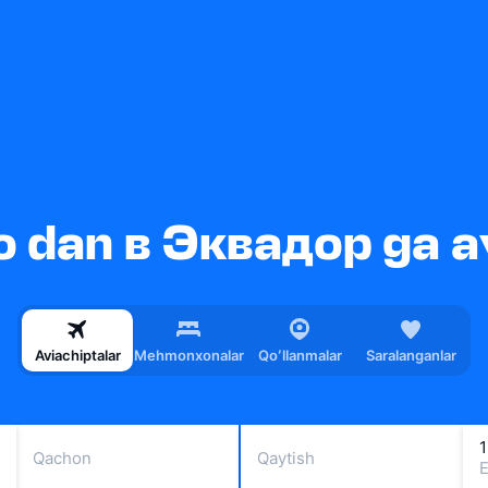
 dan в Эквадор ga av
Aviachiptalar
Mehmonxonalar
Qoʻllanmalar
Saralanganlar
1
Qachon
Qaytish