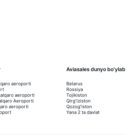
r
Aviasales dunyo bo'ylab
lqaro aeroporti
Belarus
rt
Rossiya
lqaro aeroporti
Tojikiston
lqaro Aeroporti
Qirgʻiziston
aro aeroporti
Qozogʻiston
roport
Yana 2 ta davlat