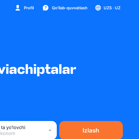
Profil
Qo'llab-quvvatlash
UZS
· UZ
iachiptalar
 ta yo'lovchi
Izlash
Ekonom