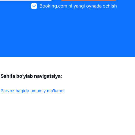
Booking.com ni yangi oynada ochish
Sahifa bo'ylab navigatsiya:
Parvoz haqida umumiy ma'lumot