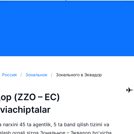
Россия
Зональное
Зонального в Эквадор
ор (ZZO – EC)
aviachiptalar
narxini 45 ta agentlik, 5 ta band qilish tizimi va
slash orqali sizga Зональное – Эквадор bo'yicha