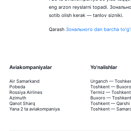
eng arzon reyslarni topadi. Зональн
sotib olish kerak — tanlov sizniki.
Qarash
Зонального dan barcha to'g'r
Aviakompaniyalar
Yo'nalishlar
Air Samarkand
Urganch — Toshke
Pobeda
Toshkent — Buxor
Rossiya Airlines
Termiz — Toshkent
Azimuth
Buxoro — Toshken
Qanot Sharq
Toshkent — Qarshi
Yana 2 ta aviakompaniya
Toshkent — Samar