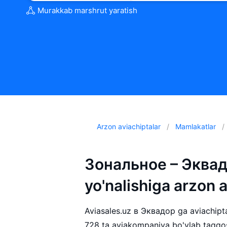
Murakkab marshrut yaratish
Arzon aviachiptalar
Mamlakatlar
Зональное – Эквад
yo'nalishiga arzon 
Aviasales.uz в Эквадор ga aviachipta 
728 ta aviakompaniya bo'ylab taqqo