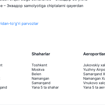
ое – Эквадор samolyotiga chiptalarni qayerdan
idan-to'g'ri parvozlar
Shaharlar
Aeroportla
nt
Toshkent
Jukovskiy xa
o
Moskva
Yuzhny Airpo
Belen
Samarqand Xa
t
Namangan
Namangan Xa
Samarqand
Vnukovo xalq
qand
Yana 5 ta shahar
Yana 5 ta ae