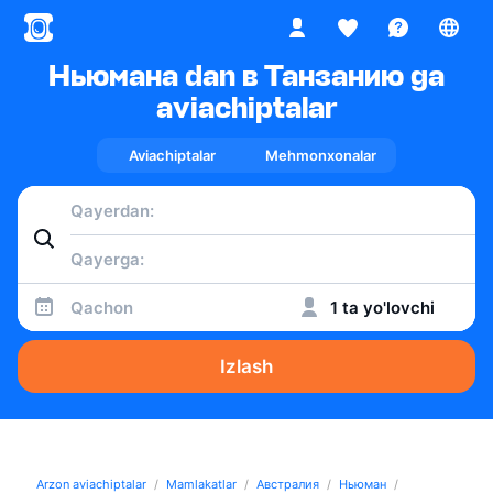
Ньюмана dan в Танзанию ga
aviachiptalar
Aviachiptalar
Mehmonxonalar
Qachon
1 ta yo'lovchi
Izlash
Arzon aviachiptalar
Mamlakatlar
Австралия
Ньюман