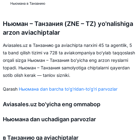
Ньюмана в Танзанию
Ньюман – Танзания (ZNE – TZ) yo'nalishiga
arzon aviachiptalar
Aviasales.uz в Танзанию ga aviachipta narxini 45 ta agentlik, 5
ta band qilish tizimi va 728 ta aviakompaniya bo'ylab taqqoslash
orqali sizga Ньюман – Танзания bo'yicha eng arzon reyslarni
topadi. Ньюман – Танзания samolyotiga chiptalarni qayerdan
sotib olish kerak — tanlov sizniki.
Qarash
Ньюмана dan barcha to'g'ridan-to'g'ri parvozlar
Aviasales.uz bo'yicha eng ommabop
Ньюмана dan uchadigan parvozlar
в Танзанию ga aviachiptalar