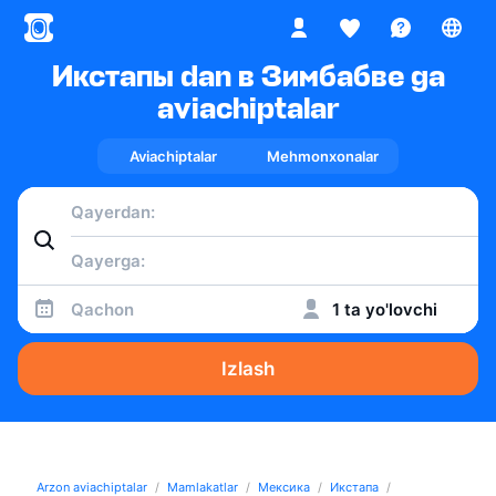
Икстапы dan в Зимбабве ga
aviachiptalar
Aviachiptalar
Mehmonxonalar
Qachon
1 ta yo'lovchi
Izlash
Arzon aviachiptalar
Mamlakatlar
Мексика
Икстапа