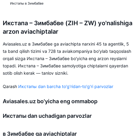
Икстапы в Зимбабве
Икстапа – Зимбабве (ZIH – ZW) yo'nalishiga
arzon aviachiptalar
Aviasales.uz в Зимбабве ga aviachipta narxini 45 ta agentlik, 5
ta band qilish tizimi va 728 ta aviakompaniya bo'ylab taqqoslash
orqali sizga Икстапа – Зимбабве bo'yicha eng arzon reyslarni
topadi. Икстапа – Зимбабве samolyotiga chiptalarni qayerdan
sotib olish kerak — tanlov sizniki.
Qarash
Икстапы dan barcha to'g'ridan-to'g'ri parvozlar
Aviasales.uz bo'yicha eng ommabop
Икстапы dan uchadigan parvozlar
в Зимбабве ga aviachiptalar