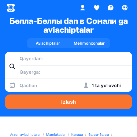
Белла-Беллы dan в Сомали ga
aviachiptalar
Aviachiptalar
Mehmonxonalar
Qachon
1 ta yo'lovchi
Izlash
Arzon aviachiptalar
Mamlakatlar
Канада
Белла-Белла