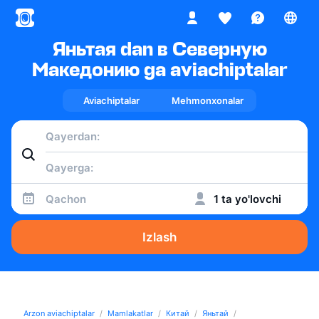
Яньтая dan в Северную
Македонию ga aviachiptalar
Aviachiptalar
Mehmonxonalar
Qachon
1 ta yo'lovchi
Izlash
Arzon aviachiptalar
Mamlakatlar
Китай
Яньтай