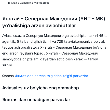
Яньтая в Северную Македонию
Яньтай – Северная Македония (YNT – MK)
yo'nalishiga arzon aviachiptalar
Aviasales.uz в Северную Македонию ga aviachipta narxini 45 ta
agentlik, 5 ta band qilish tizimi va 728 ta aviakompaniya bo'ylab
taqqoslash orqali sizga Яньтай – Северная Македония bo'yicha
eng arzon reyslarni topadi. Яньтай – Северная Македония
samolyotiga chiptalarni qayerdan sotib olish kerak — tanlov
sizniki.
Qarash
Яньтая dan barcha to'g'ridan-to'g'ri parvozlar
Aviasales.uz bo'yicha eng ommabop
Яньтая dan uchadigan parvozlar