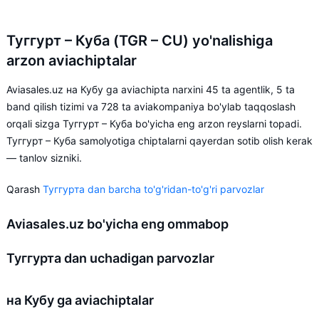
Туггурт – Куба (TGR – CU) yo'nalishiga
arzon aviachiptalar
Aviasales.uz на Кубу ga aviachipta narxini 45 ta agentlik, 5 ta
band qilish tizimi va 728 ta aviakompaniya bo'ylab taqqoslash
orqali sizga Туггурт – Куба bo'yicha eng arzon reyslarni topadi.
Туггурт – Куба samolyotiga chiptalarni qayerdan sotib olish kerak
— tanlov sizniki.
Qarash
Туггурта dan barcha to'g'ridan-to'g'ri parvozlar
Aviasales.uz bo'yicha eng ommabop
Туггурта dan uchadigan parvozlar
на Кубу ga aviachiptalar