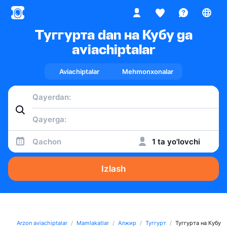
Туггурта dan на Кубу ga
aviachiptalar
Aviachiptalar
Mehmonxonalar
Qachon
1 ta yo'lovchi
Izlash
Arzon aviachiptalar
Mamlakatlar
Алжир
Туггурт
Туггурта на Кубу