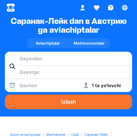
Саранак-Лейк dan в Австрию
ga aviachiptalar
Aviachiptalar
Mehmonxonalar
Qachon
1 ta yo'lovchi
Izlash
Arzon aviachiptalar
Mamlakatlar
США
Саранак-Лейк