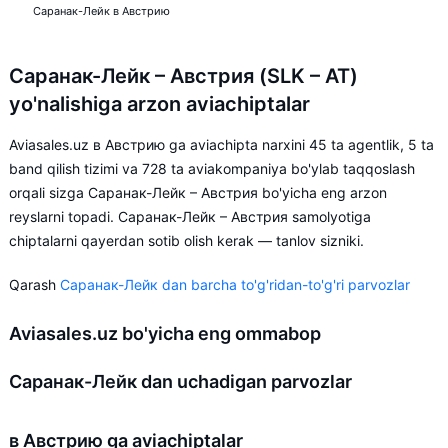
Саранак-Лейк в Австрию
Саранак-Лейк – Австрия (SLK – AT)
yo'nalishiga arzon aviachiptalar
Aviasales.uz в Австрию ga aviachipta narxini 45 ta agentlik, 5 ta
band qilish tizimi va 728 ta aviakompaniya bo'ylab taqqoslash
orqali sizga Саранак-Лейк – Австрия bo'yicha eng arzon
reyslarni topadi. Саранак-Лейк – Австрия samolyotiga
chiptalarni qayerdan sotib olish kerak — tanlov sizniki.
Qarash
Саранак-Лейк dan barcha to'g'ridan-to'g'ri parvozlar
Aviasales.uz bo'yicha eng ommabop
Саранак-Лейк dan uchadigan parvozlar
в Австрию ga aviachiptalar