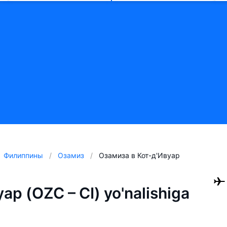
Филиппины
Озамиз
Озамиза в Кот-д'Ивуар
ар (OZC – CI) yo'nalishiga