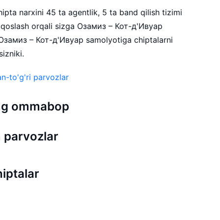
pta narxini 45 ta agentlik, 5 ta band qilish tizimi
qqoslash orqali sizga Озамиз – Кот-д'Ивуар
. Озамиз – Кот-д'Ивуар samolyotiga chiptalarni
izniki.
n-to'g'ri parvozlar
 eng ommabop
 parvozlar
iptalar