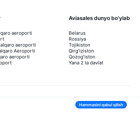
r
Aviasales dunyo bo'ylab
lqaro aeroporti
Belarus
rt
Rossiya
lqaro aeroporti
Tojikiston
lqaro Aeroporti
Qirgʻiziston
aro aeroporti
Qozogʻiston
roport
Yana 2 ta davlat
Hammasini qabul qilish
Ilovada ham qulay
Agar chipta narxi tushsa, sizga darhol
bildirishnoma yuboramiz
Foydali chipta takliflari bilan xabarlar