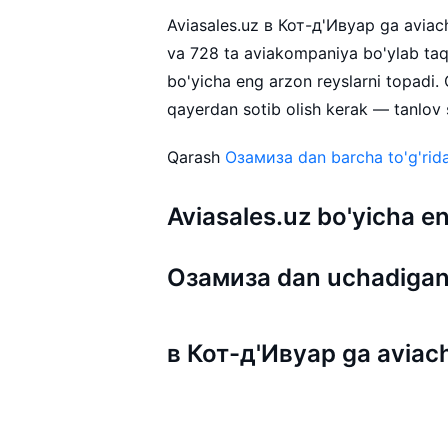
Aviasales.uz в Кот-д'Ивуар ga aviachi
va 728 ta aviakompaniya bo'ylab ta
bo'yicha eng arzon reyslarni topadi
qayerdan sotib olish kerak — tanlov s
Qarash
Озамиза dan barcha to'g'rida
Aviasales.uz bo'yicha
Озамиза dan uchadigan
в Кот-д'Ивуар ga aviach