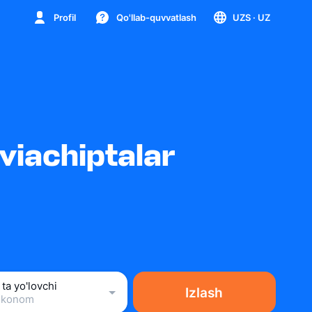
Profil
Qo'llab-quvvatlash
UZS
· UZ
viachiptalar
 ta yo'lovchi
Izlash
Ekonom