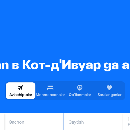
 в Кот-д'Ивуар ga a
Aviachiptalar
Mehmonxonalar
Qoʻllanmalar
Saralanganlar
1
Qachon
Qaytish