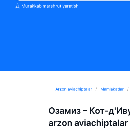
Murakkab marshrut yaratish
Arzon aviachiptalar
Mamlakatlar
Озамиз – Кот-д'Иву
arzon aviachiptalar