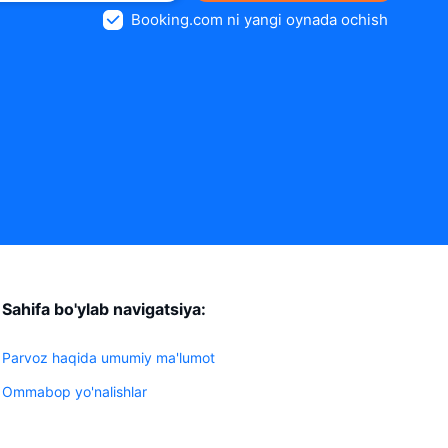
Booking.com ni yangi oynada ochish
Sahifa bo'ylab navigatsiya:
Parvoz haqida umumiy ma'lumot
Ommabop yo'nalishlar