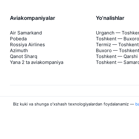
Aviakompaniyalar
Yo'nalishlar
Air Samarkand
Urganch — Toshke
Pobeda
Toshkent — Buxor
Rossiya Airlines
Termiz — Toshkent
Azimuth
Buxoro — Toshken
Qanot Sharq
Toshkent — Qarshi
Yana 2 ta aviakompaniya
Toshkent — Samar
Biz kuki va shunga oʻxshash texnologiyalardan foydalanamiz —
ba
Aviasales haqida
Aviasales
Matbuot markazi
©
2007–2026