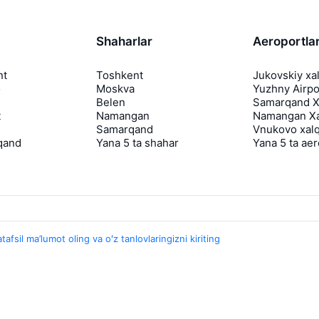
Shaharlar
Aeroportla
nt
Toshkent
Jukovskiy xa
o
Moskva
Yuzhny Airpo
Belen
Samarqand Xa
t
Namangan
Namangan Xa
Samarqand
Vnukovo xalq
qand
Yana 5 ta shahar
Yana 5 ta ae
tafsil ma’lumot oling va oʻz tanlovlaringizni kiriting
Travelpayouts
Hamkorlik dasturi
Media Yo'lovchi
aviasales.uz Sayohat mediasi