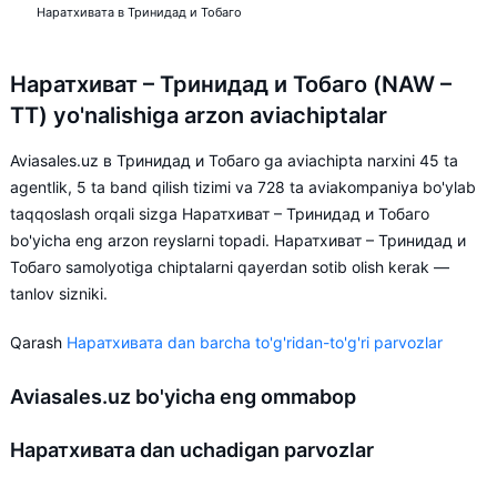
Наратхивата в Тринидад и Тобаго
Наратхиват – Тринидад и Тобаго (NAW –
TT) yo'nalishiga arzon aviachiptalar
Aviasales.uz в Тринидад и Тобаго ga aviachipta narxini 45 ta
agentlik, 5 ta band qilish tizimi va 728 ta aviakompaniya bo'ylab
taqqoslash orqali sizga Наратхиват – Тринидад и Тобаго
bo'yicha eng arzon reyslarni topadi. Наратхиват – Тринидад и
Тобаго samolyotiga chiptalarni qayerdan sotib olish kerak —
tanlov sizniki.
Qarash
Наратхивата dan barcha to'g'ridan-to'g'ri parvozlar
Aviasales.uz bo'yicha eng ommabop
Наратхивата dan uchadigan parvozlar