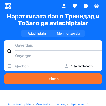
Наратхивата dan в Тринидад и
Тобаго ga aviachiptalar
Aviachiptalar
Mehmonxonalar
Qachon
1 ta yo'lovchi
Izlash
Arzon aviachiptalar
Mamlakatlar
Таиланд
Наратхиват