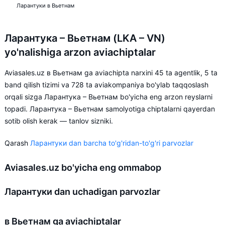
Ларантуки в Вьетнам
Ларантука – Вьетнам (LKA – VN)
yo'nalishiga arzon aviachiptalar
Aviasales.uz в Вьетнам ga aviachipta narxini 45 ta agentlik, 5 ta
band qilish tizimi va 728 ta aviakompaniya bo'ylab taqqoslash
orqali sizga Ларантука – Вьетнам bo'yicha eng arzon reyslarni
topadi. Ларантука – Вьетнам samolyotiga chiptalarni qayerdan
sotib olish kerak — tanlov sizniki.
Qarash
Ларантуки dan barcha to'g'ridan-to'g'ri parvozlar
Aviasales.uz bo'yicha eng ommabop
Ларантуки dan uchadigan parvozlar
в Вьетнам ga aviachiptalar