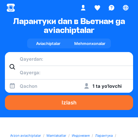
Ларантуки dan в Вьетнам ga
aviachiptalar
Aviachiptalar
Mehmonxonalar
Qachon
1 ta yo'lovchi
Izlash
Arzon aviachiptalar
Mamlakatlar
Индонезия
Ларантука