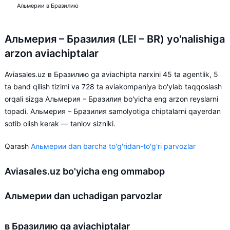
Альмерии в Бразилию
Альмерия – Бразилия (LEI – BR) yo'nalishiga
arzon aviachiptalar
Aviasales.uz в Бразилию ga aviachipta narxini 45 ta agentlik, 5
ta band qilish tizimi va 728 ta aviakompaniya bo'ylab taqqoslash
orqali sizga Альмерия – Бразилия bo'yicha eng arzon reyslarni
topadi. Альмерия – Бразилия samolyotiga chiptalarni qayerdan
sotib olish kerak — tanlov sizniki.
Qarash
Альмерии dan barcha to'g'ridan-to'g'ri parvozlar
Aviasales.uz bo'yicha eng ommabop
Альмерии dan uchadigan parvozlar
в Бразилию ga aviachiptalar