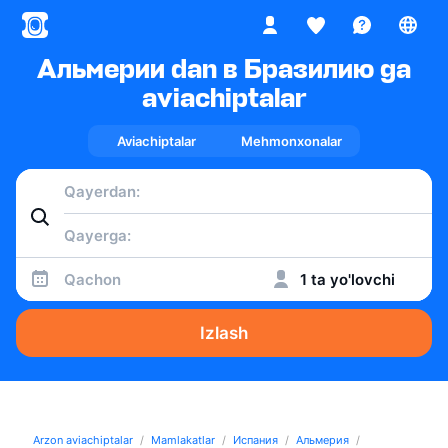
Альмерии dan в Бразилию ga
aviachiptalar
Aviachiptalar
Mehmonxonalar
Qachon
1 ta yo'lovchi
Izlash
Arzon aviachiptalar
Mamlakatlar
Испания
Альмерия