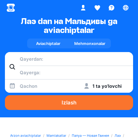
Лаэ dan на Мальдивы ga
aviachiptalar
Aviachiptalar
Mehmonxonalar
Qachon
1 ta yo'lovchi
Izlash
Arzon aviachiptalar
Mamlakatlar
Папуа — Новая Гвинея
Лаэ