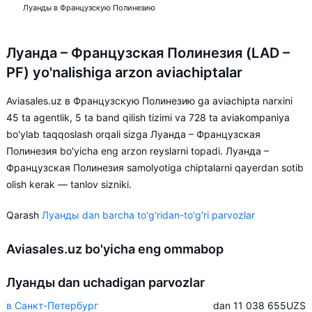
Луанды в Французскую Полинезию
Луанда – Французская Полинезия (LAD –
PF) yo'nalishiga arzon aviachiptalar
Aviasales.uz в Французскую Полинезию ga aviachipta narxini
45 ta agentlik, 5 ta band qilish tizimi va 728 ta aviakompaniya
bo'ylab taqqoslash orqali sizga Луанда – Французская
Полинезия bo'yicha eng arzon reyslarni topadi. Луанда –
Французская Полинезия samolyotiga chiptalarni qayerdan sotib
olish kerak — tanlov sizniki.
Qarash
Луанды dan barcha to'g'ridan-to'g'ri parvozlar
Aviasales.uz bo'yicha eng ommabop
Луанды dan uchadigan parvozlar
в Санкт-Петербург
dan 11 038 655
UZS