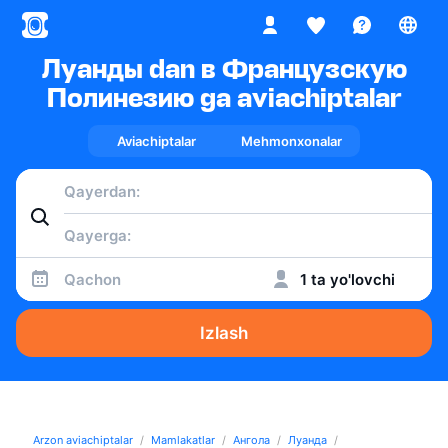
Луанды dan в Французскую
Полинезию ga aviachiptalar
Aviachiptalar
Mehmonxonalar
Qachon
1 ta yo'lovchi
Izlash
Arzon aviachiptalar
Mamlakatlar
Ангола
Луанда