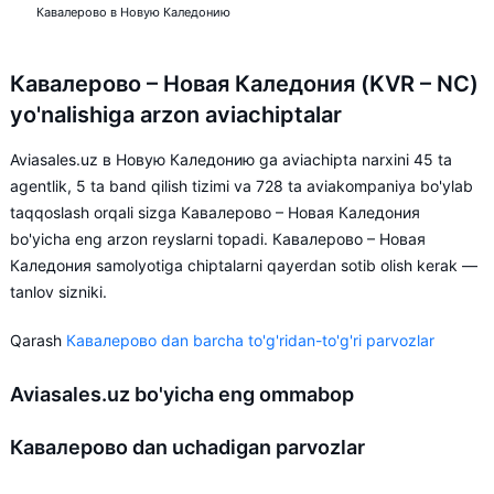
Кавалерово в Новую Каледонию
Кавалерово – Новая Каледония (KVR – NC)
yo'nalishiga arzon aviachiptalar
Aviasales.uz в Новую Каледонию ga aviachipta narxini 45 ta
agentlik, 5 ta band qilish tizimi va 728 ta aviakompaniya bo'ylab
taqqoslash orqali sizga Кавалерово – Новая Каледония
bo'yicha eng arzon reyslarni topadi. Кавалерово – Новая
Каледония samolyotiga chiptalarni qayerdan sotib olish kerak —
tanlov sizniki.
Qarash
Кавалерово dan barcha to'g'ridan-to'g'ri parvozlar
Aviasales.uz bo'yicha eng ommabop
Кавалерово dan uchadigan parvozlar