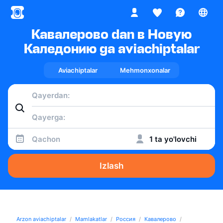
Кавалерово dan в Новую
Каледонию ga aviachiptalar
Aviachiptalar
Mehmonxonalar
Qachon
1 ta yo'lovchi
Izlash
Arzon aviachiptalar
Mamlakatlar
Россия
Кавалерово