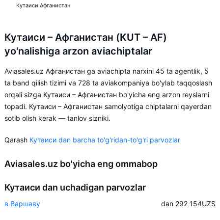
Кутаиси Афганистан
Кутаиси – Афганистан (KUT – AF)
yo'nalishiga arzon aviachiptalar
Aviasales.uz Афганистан ga aviachipta narxini 45 ta agentlik, 5
ta band qilish tizimi va 728 ta aviakompaniya bo'ylab taqqoslash
orqali sizga Кутаиси – Афганистан bo'yicha eng arzon reyslarni
topadi. Кутаиси – Афганистан samolyotiga chiptalarni qayerdan
sotib olish kerak — tanlov sizniki.
Qarash
Кутаиси dan barcha to'g'ridan-to'g'ri parvozlar
Aviasales.uz bo'yicha eng ommabop
Кутаиси dan uchadigan parvozlar
в Варшаву
dan 292 154
UZS