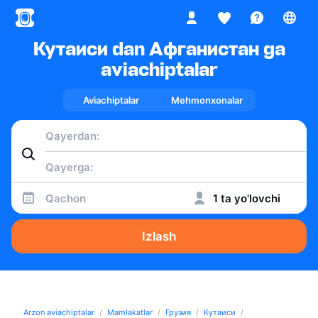
Кутаиси dan Афганистан ga
aviachiptalar
Aviachiptalar
Mehmonxonalar
Qachon
1 ta yo'lovchi
Izlash
Arzon aviachiptalar
Mamlakatlar
Грузия
Кутаиси