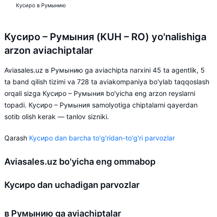
Кусиро в Румынию
Кусиро – Румыния (KUH – RO) yo'nalishiga
arzon aviachiptalar
Aviasales.uz в Румынию ga aviachipta narxini 45 ta agentlik, 5
ta band qilish tizimi va 728 ta aviakompaniya bo'ylab taqqoslash
orqali sizga Кусиро – Румыния bo'yicha eng arzon reyslarni
topadi. Кусиро – Румыния samolyotiga chiptalarni qayerdan
sotib olish kerak — tanlov sizniki.
Qarash
Кусиро dan barcha to'g'ridan-to'g'ri parvozlar
Aviasales.uz bo'yicha eng ommabop
Кусиро dan uchadigan parvozlar
в Румынию ga aviachiptalar