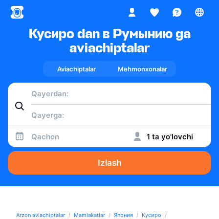
Кусиро dan в Румынию ga
aviachiptalar
Aviachiptalar
Mehmonxonalar
Qachon
1 ta yo'lovchi
Izlash
Arzon aviachiptalar
Mamlakatlar
Япония
Кусиро