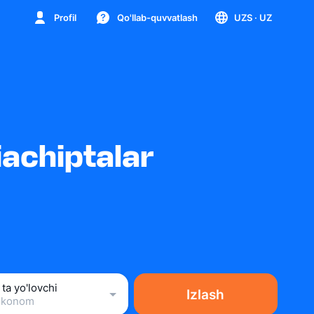
Profil
Qo'llab-quvvatlash
UZS
· UZ
achiptalar
 ta yo'lovchi
Izlash
Ekonom