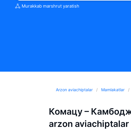
Murakkab marshrut yaratish
Arzon aviachiptalar
Mamlakatlar
Комацу – Камбоджа
arzon aviachiptalar