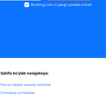
Booking.com ni yangi oynada ochish
Sahifa bo'ylab navigatsiya:
Parvoz haqida umumiy ma'lumot
Ommabop yo'nalishlar