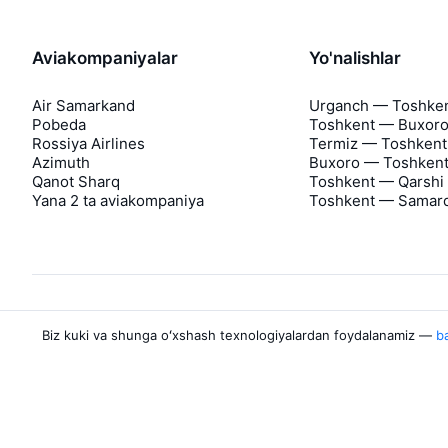
Aviakompaniyalar
Yo'nalishlar
Air Samarkand
Urganch — Toshke
Pobeda
Toshkent — Buxor
Rossiya Airlines
Termiz — Toshkent
Azimuth
Buxoro — Toshken
Qanot Sharq
Toshkent — Qarshi
Yana 2 ta aviakompaniya
Toshkent — Samar
Biz kuki va shunga oʻxshash texnologiyalardan foydalanamiz —
ba
Aviasales haqida
Aviasales
Matbuot markazi
©
2007–2026