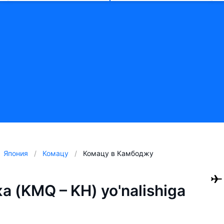
Япония
Комацу
Комацу в Камбоджу
 (KMQ – KH) yo'nalishiga