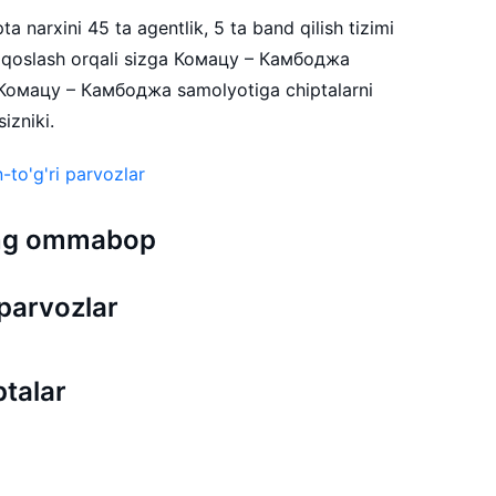
 narxini 45 ta agentlik, 5 ta band qilish tizimi
qqoslash orqali sizga Комацу – Камбоджа
. Комацу – Камбоджа samolyotiga chiptalarni
izniki.
-to'g'ri parvozlar
 eng ommabop
parvozlar
talar