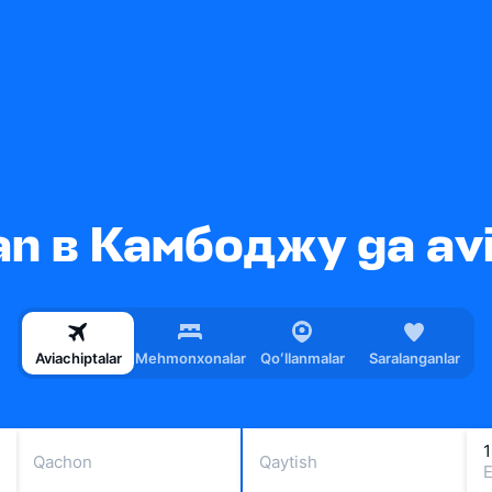
n в Камбоджу ga avi
Aviachiptalar
Mehmonxonalar
Qoʻllanmalar
Saralanganlar
1
Qachon
Qaytish