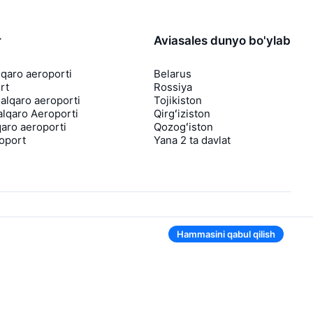
r
Aviasales dunyo bo'ylab
lqaro aeroporti
Belarus
rt
Rossiya
lqaro aeroporti
Tojikiston
lqaro Aeroporti
Qirgʻiziston
aro aeroporti
Qozogʻiston
roport
Yana 2 ta davlat
Hammasini qabul qilish
Ilovada ham qulay
Agar chipta narxi tushsa, sizga darhol
bildirishnoma yuboramiz
Foydali chipta takliflari bilan xabarlar