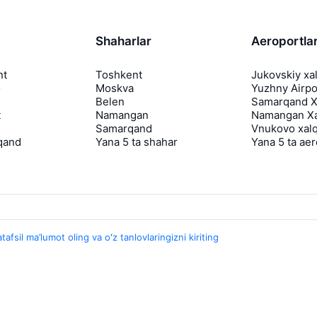
Shaharlar
Aeroportla
nt
Toshkent
Jukovskiy xa
o
Moskva
Yuzhny Airpo
Belen
Samarqand Xa
t
Namangan
Namangan Xa
Samarqand
Vnukovo xalq
qand
Yana 5 ta shahar
Yana 5 ta ae
tafsil ma’lumot oling va oʻz tanlovlaringizni kiriting
Travelpayouts
Hamkorlik dasturi
Media Yo'lovchi
aviasales.uz Sayohat mediasi