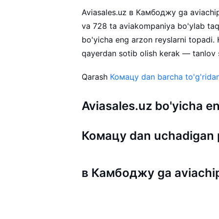
Aviasales.uz в Камбоджу ga aviachipta
va 728 ta aviakompaniya bo'ylab ta
bo'yicha eng arzon reyslarni topadi
qayerdan sotib olish kerak — tanlov s
Qarash
Комацу dan barcha to'g'ridan
Aviasales.uz bo'yicha
Комацу dan uchadigan 
в Камбоджу ga aviachip