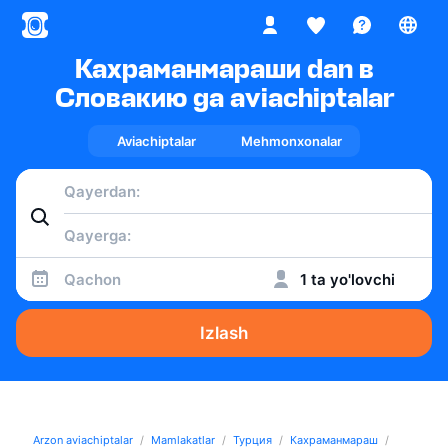
Кахраманмараши dan в
Словакию ga aviachiptalar
Aviachiptalar
Mehmonxonalar
Qachon
1 ta yo'lovchi
Izlash
Arzon aviachiptalar
Mamlakatlar
Турция
Кахраманмараш