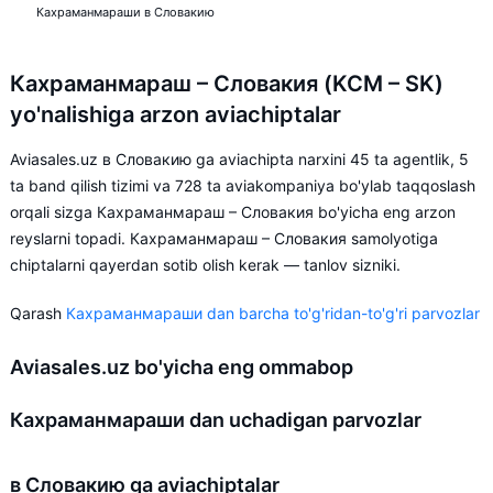
Кахраманмараши в Словакию
Кахраманмараш – Словакия (KCM – SK)
yo'nalishiga arzon aviachiptalar
Aviasales.uz в Словакию ga aviachipta narxini 45 ta agentlik, 5
ta band qilish tizimi va 728 ta aviakompaniya bo'ylab taqqoslash
orqali sizga Кахраманмараш – Словакия bo'yicha eng arzon
reyslarni topadi. Кахраманмараш – Словакия samolyotiga
chiptalarni qayerdan sotib olish kerak — tanlov sizniki.
Qarash
Кахраманмараши dan barcha to'g'ridan-to'g'ri parvozlar
Aviasales.uz bo'yicha eng ommabop
Кахраманмараши dan uchadigan parvozlar
в Словакию ga aviachiptalar