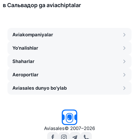
в Сальвадор ga aviachiptalar
Aviakompaniyalar
Yo'nalishlar
Shaharlar
Aeroportlar
Aviasales dunyo bo'ylab
Aviasales
©
2007–2026