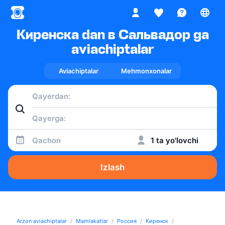
Киренска dan в Сальвадор ga
aviachiptalar
Aviachiptalar
Mehmonxonalar
Qachon
1 ta yo'lovchi
Izlash
Arzon aviachiptalar
Mamlakatlar
Россия
Киренск