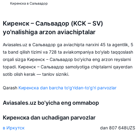
Киренска в Сальвадор
Киренск – Сальвадор (KCK – SV)
yo'nalishiga arzon aviachiptalar
Aviasales.uz в Сальвадор ga aviachipta narxini 45 ta agentlik, 5
ta band qilish tizimi va 728 ta aviakompaniya bo'ylab taqqoslash
orqali sizga Киренск – Сальвадор bo'yicha eng arzon reyslarni
topadi. Киренск – Сальвадор samolyotiga chiptalarni qayerdan
sotib olish kerak — tanlov sizniki.
Qarash
Киренска dan barcha to'g'ridan-to'g'ri parvozlar
Aviasales.uz bo'yicha eng ommabop
Киренска dan uchadigan parvozlar
в Иркутск
dan 807 648
UZS