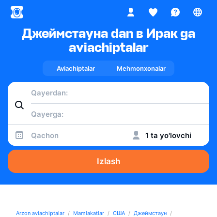
Джеймстауна dan в Ирак ga
aviachiptalar
Aviachiptalar
Mehmonxonalar
Qachon
1 ta yo'lovchi
Izlash
Arzon aviachiptalar
Mamlakatlar
США
Джеймстаун