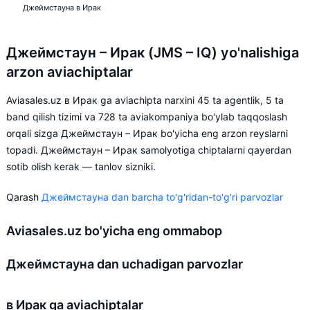
Джеймстауна в Ирак
Джеймстаун – Ирак (JMS – IQ) yo'nalishiga
arzon aviachiptalar
Aviasales.uz в Ирак ga aviachipta narxini 45 ta agentlik, 5 ta
band qilish tizimi va 728 ta aviakompaniya bo'ylab taqqoslash
orqali sizga Джеймстаун – Ирак bo'yicha eng arzon reyslarni
topadi. Джеймстаун – Ирак samolyotiga chiptalarni qayerdan
sotib olish kerak — tanlov sizniki.
Qarash
Джеймстауна dan barcha to'g'ridan-to'g'ri parvozlar
Aviasales.uz bo'yicha eng ommabop
Джеймстауна dan uchadigan parvozlar
в Ирак ga aviachiptalar