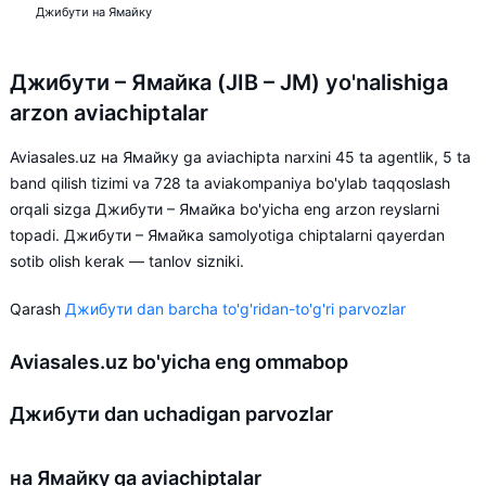
Джибути на Ямайку
Джибути – Ямайка (JIB – JM) yo'nalishiga
arzon aviachiptalar
Aviasales.uz на Ямайку ga aviachipta narxini 45 ta agentlik, 5 ta
band qilish tizimi va 728 ta aviakompaniya bo'ylab taqqoslash
orqali sizga Джибути – Ямайка bo'yicha eng arzon reyslarni
topadi. Джибути – Ямайка samolyotiga chiptalarni qayerdan
sotib olish kerak — tanlov sizniki.
Qarash
Джибути dan barcha to'g'ridan-to'g'ri parvozlar
Aviasales.uz bo'yicha eng ommabop
Джибути dan uchadigan parvozlar
на Ямайку ga aviachiptalar