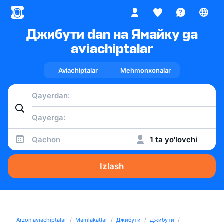
Джибути dan на Ямайку ga
aviachiptalar
Aviachiptalar
Mehmonxonalar
Qachon
1 ta yo'lovchi
Izlash
Arzon aviachiptalar
Mamlakatlar
Джибути
Джибути