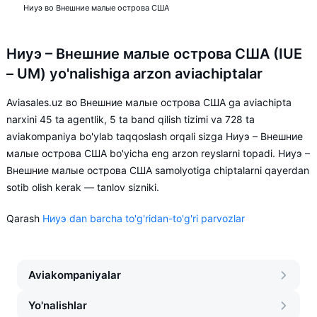
Ниуэ во Внешние малые острова США
Ниуэ – Внешние малые острова США (IUE
– UM) yo'nalishiga arzon aviachiptalar
Aviasales.uz во Внешние малые острова США ga aviachipta
narxini 45 ta agentlik, 5 ta band qilish tizimi va 728 ta
aviakompaniya bo'ylab taqqoslash orqali sizga Ниуэ – Внешние
малые острова США bo'yicha eng arzon reyslarni topadi. Ниуэ –
Внешние малые острова США samolyotiga chiptalarni qayerdan
sotib olish kerak — tanlov sizniki.
Qarash
Ниуэ dan barcha to'g'ridan-to'g'ri parvozlar
Aviakompaniyalar
Yo'nalishlar