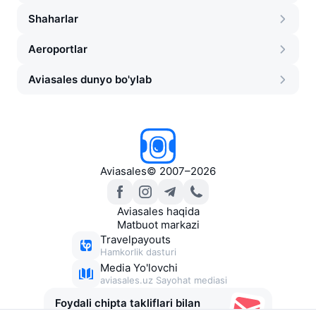
Shaharlar
Aeroportlar
Aviasales dunyo bo'ylab
Aviasales
©
2007–2026
Aviasales haqida
Matbuot markazi
Travelpayouts
Hamkorlik dasturi
Media Yo'lovchi
aviasales.uz Sayohat mediasi
Foydali chipta takliflari bilan