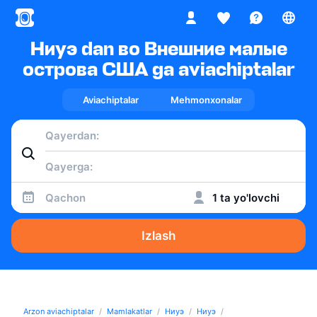
Ниуэ dan во Внешние малые
острова США ga aviachiptalar
Aviachiptalar
Mehmonxonalar
Qachon
1 ta yo'lovchi
Izlash
Arzon aviachiptalar
Mamlakatlar
Ниуэ
Ниуэ