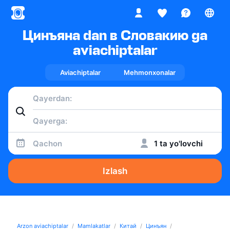
Цинъяна dan в Словакию ga
aviachiptalar
Aviachiptalar
Mehmonxonalar
Qachon
1 ta yo'lovchi
Izlash
Arzon aviachiptalar
Mamlakatlar
Китай
Цинъян