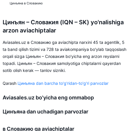
Цинъяна в Словакию
Цинъян – Словакия (IQN – SK) yo'nalishiga
arzon aviachiptalar
Aviasales.uz в Словакию ga aviachipta narxini 45 ta agentlik, 5
ta band qilish tizimi va 728 ta aviakompaniya bo'ylab taqqoslash
orqali sizga Цинъян – Словакия bo'yicha eng arzon reyslarni
topadi. Цинъян – Словакия samolyotiga chiptalarni qayerdan
sotib olish kerak — tanlov sizniki.
Qarash
Цинъяна dan barcha to'g'ridan-to'g'ri parvozlar
Aviasales.uz bo'yicha eng ommabop
Цинъяна dan uchadigan parvozlar
в Словакию ga aviachiptalar