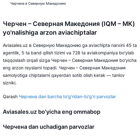
Черчена в Северную Македонию
Черчен – Северная Македония (IQM – MK)
yo'nalishiga arzon aviachiptalar
Aviasales.uz в Северную Македонию ga aviachipta narxini 45 ta
agentlik, 5 ta band qilish tizimi va 728 ta aviakompaniya bo'ylab
taqqoslash orqali sizga Черчен – Северная Македония bo'yicha
eng arzon reyslarni topadi. Черчен – Северная Македония
samolyotiga chiptalarni qayerdan sotib olish kerak — tanlov
sizniki.
Qarash
Черчена dan barcha to'g'ridan-to'g'ri parvozlar
Aviasales.uz bo'yicha eng ommabop
Черчена dan uchadigan parvozlar