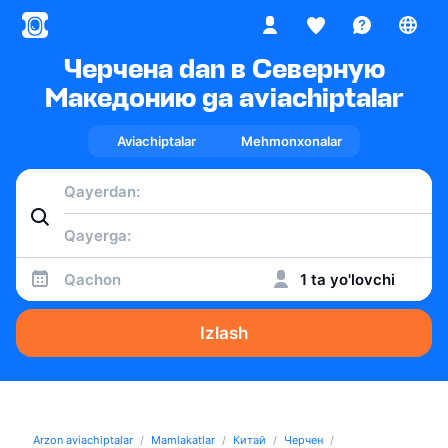
Черчена dan в Северную
Македонию ga aviachiptalar
Aviachiptalar
Mehmonxonalar
Qachon
1 ta yo'lovchi
Izlash
Arzon aviachiptalar
Mamlakatlar
Китай
Черчен