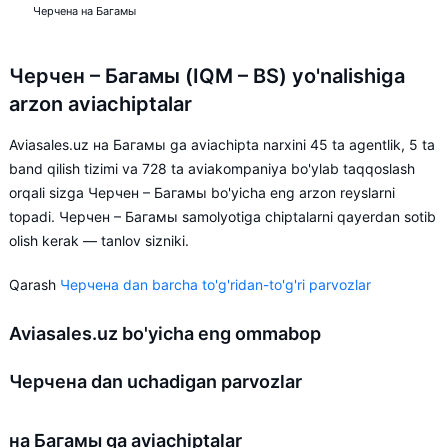
Черчена на Багамы
Черчен – Багамы (IQM – BS) yo'nalishiga
arzon aviachiptalar
Aviasales.uz на Багамы ga aviachipta narxini 45 ta agentlik, 5 ta
band qilish tizimi va 728 ta aviakompaniya bo'ylab taqqoslash
orqali sizga Черчен – Багамы bo'yicha eng arzon reyslarni
topadi. Черчен – Багамы samolyotiga chiptalarni qayerdan sotib
olish kerak — tanlov sizniki.
Qarash
Черчена dan barcha to'g'ridan-to'g'ri parvozlar
Aviasales.uz bo'yicha eng ommabop
Черчена dan uchadigan parvozlar
на Багамы ga aviachiptalar