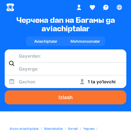
Черчена dan на Багамы ga
aviachiptalar
Aviachiptalar
Mehmonxonalar
Qachon
1 ta yo'lovchi
Izlash
Arzon aviachiptalar
Mamlakatlar
Китай
Черчен