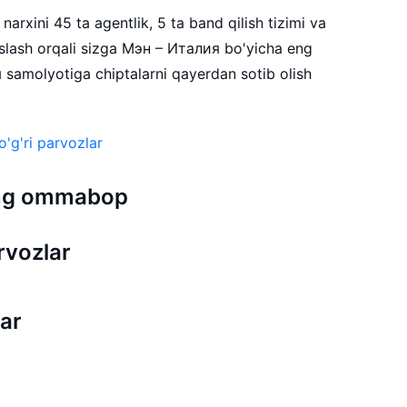
arxini 45 ta agentlik, 5 ta band qilish tizimi va
lash orqali sizga Мэн – Италия bo'yicha eng
 samolyotiga chiptalarni qayerdan sotib olish
'g'ri parvozlar
 eng ommabop
rvozlar
ar