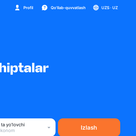
Profil
Qo'llab-quvvatlash
UZS
· UZ
hiptalar
 ta yo'lovchi
Izlash
Ekonom