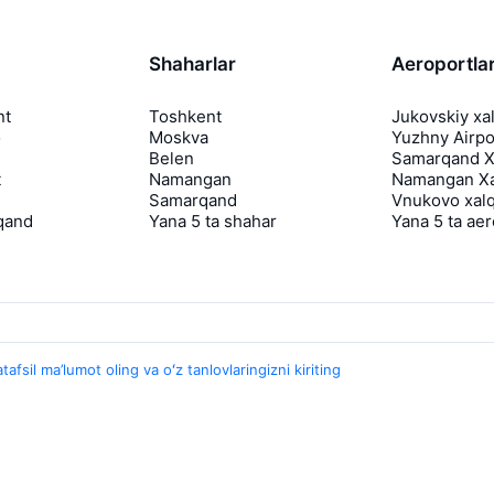
Shaharlar
Aeroportla
nt
Toshkent
Jukovskiy xa
o
Moskva
Yuzhny Airpo
Belen
Samarqand Xa
t
Namangan
Namangan Xa
Samarqand
Vnukovo xalq
qand
Yana 5 ta shahar
Yana 5 ta ae
tafsil ma’lumot oling va oʻz tanlovlaringizni kiriting
Travelpayouts
Hamkorlik dasturi
Media Yo'lovchi
aviasales.uz Sayohat mediasi