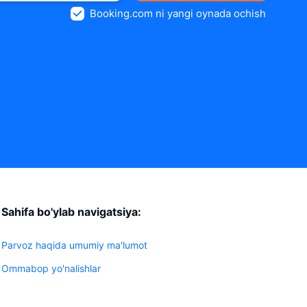
Booking.com ni yangi oynada ochish
Sahifa bo'ylab navigatsiya:
Parvoz haqida umumiy ma'lumot
Ommabop yo'nalishlar