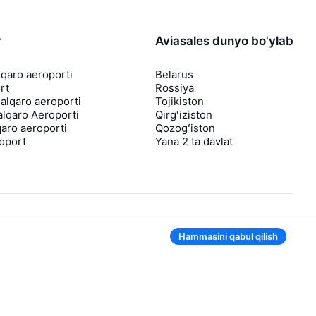
r
Aviasales dunyo bo'ylab
lqaro aeroporti
Belarus
rt
Rossiya
lqaro aeroporti
Tojikiston
lqaro Aeroporti
Qirgʻiziston
aro aeroporti
Qozogʻiston
roport
Yana 2 ta davlat
Hammasini qabul qilish
Ilovada ham qulay
Agar chipta narxi tushsa, sizga darhol
bildirishnoma yuboramiz
Foydali chipta takliflari bilan xabarlar