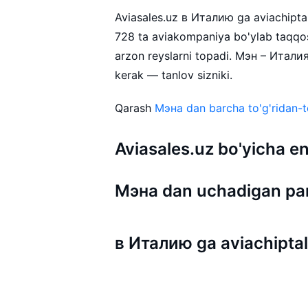
Aviasales.uz в Италию ga aviachipta n
728 ta aviakompaniya bo'ylab taqqos
arzon reyslarni topadi. Мэн – Италия
kerak — tanlov sizniki.
Qarash
Мэна dan barcha to'g'ridan-to
Aviasales.uz bo'yicha
Мэна dan uchadigan pa
в Италию ga aviachiptal