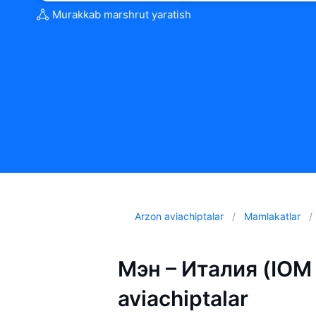
Murakkab marshrut yaratish
Arzon aviachiptalar
Mamlakatlar
Мэн – Италия (IOM –
aviachiptalar