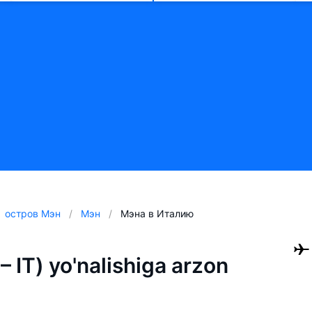
остров Мэн
Мэн
Мэна в Италию
 IT) yo'nalishiga arzon