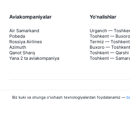
Aviakompaniyalar
Yo'nalishlar
Air Samarkand
Urganch — Toshke
Pobeda
Toshkent — Buxor
Rossiya Airlines
Termiz — Toshkent
Azimuth
Buxoro — Toshken
Qanot Sharq
Toshkent — Qarshi
Yana 2 ta aviakompaniya
Toshkent — Samar
Biz kuki va shunga oʻxshash texnologiyalardan foydalanamiz —
ba
Aviasales haqida
Aviasales
Matbuot markazi
©
2007–2026