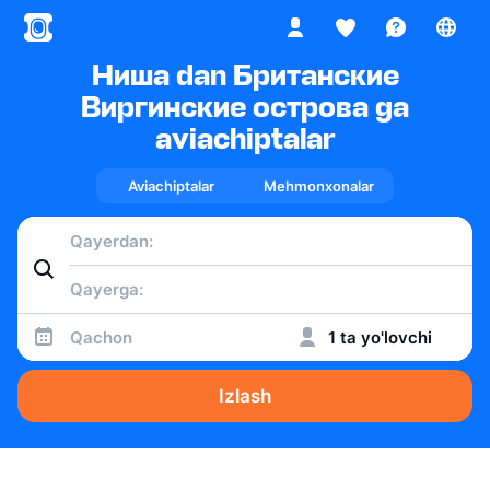
Ниша dan Британские
Виргинские острова ga
aviachiptalar
Aviachiptalar
Mehmonxonalar
Qachon
1 ta yo'lovchi
Izlash