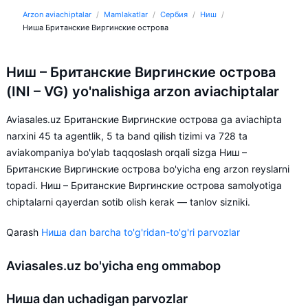
Arzon aviachiptalar
Mamlakatlar
Сербия
Ниш
Ниша Британские Виргинские острова
Ниш – Британские Виргинские острова
(INI – VG) yo'nalishiga arzon aviachiptalar
Aviasales.uz Британские Виргинские острова ga aviachipta
narxini 45 ta agentlik, 5 ta band qilish tizimi va 728 ta
aviakompaniya bo'ylab taqqoslash orqali sizga Ниш –
Британские Виргинские острова bo'yicha eng arzon reyslarni
topadi. Ниш – Британские Виргинские острова samolyotiga
chiptalarni qayerdan sotib olish kerak — tanlov sizniki.
Qarash
Ниша dan barcha to'g'ridan-to'g'ri parvozlar
Aviasales.uz bo'yicha eng ommabop
Ниша dan uchadigan parvozlar