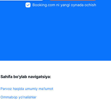
Booking.com ni yangi oynada ochish
Sahifa bo'ylab navigatsiya:
Parvoz haqida umumiy ma'lumot
Ommabop yo'nalishlar