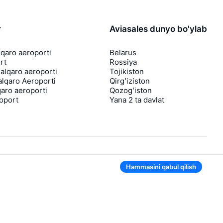
r
Aviasales dunyo bo'ylab
lqaro aeroporti
Belarus
rt
Rossiya
lqaro aeroporti
Tojikiston
lqaro Aeroporti
Qirgʻiziston
aro aeroporti
Qozogʻiston
roport
Yana 2 ta davlat
Hammasini qabul qilish
Ilovada ham qulay
Agar chipta narxi tushsa, sizga darhol
bildirishnoma yuboramiz
Foydali chipta takliflari bilan xabarlar