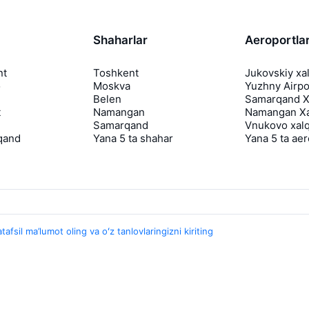
Shaharlar
Aeroportla
nt
Toshkent
Jukovskiy xa
o
Moskva
Yuzhny Airpo
Belen
Samarqand Xa
t
Namangan
Namangan Xa
Samarqand
Vnukovo xalq
qand
Yana 5 ta shahar
Yana 5 ta ae
tafsil ma’lumot oling va oʻz tanlovlaringizni kiriting
Travelpayouts
Hamkorlik dasturi
Media Yo'lovchi
aviasales.uz Sayohat mediasi