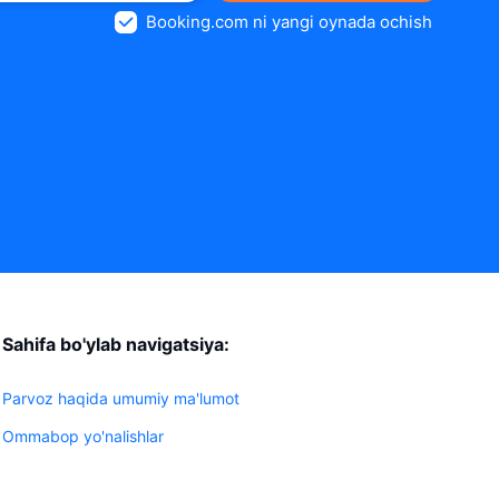
Booking.com ni yangi oynada ochish
Sahifa bo'ylab navigatsiya:
Parvoz haqida umumiy ma'lumot
Ommabop yo'nalishlar