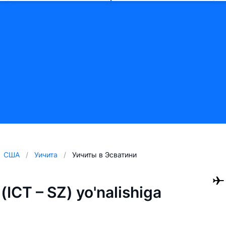
США
Уичита
Уичиты в Эсватини
ICT – SZ) yo'nalishiga