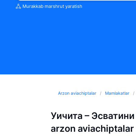
Murakkab marshrut yaratish
Arzon aviachiptalar
Mamlakatlar
Уичита – Эсватини (
arzon aviachiptalar