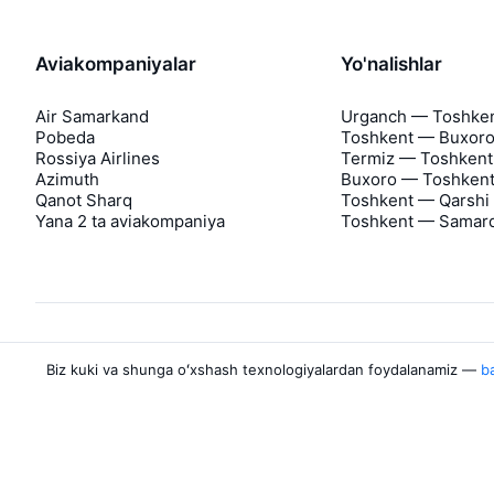
Aviakompaniyalar
Yo'nalishlar
Air Samarkand
Urganch — Toshke
Pobeda
Toshkent — Buxor
Rossiya Airlines
Termiz — Toshkent
Azimuth
Buxoro — Toshken
Qanot Sharq
Toshkent — Qarshi
Yana 2 ta aviakompaniya
Toshkent — Samar
Biz kuki va shunga oʻxshash texnologiyalardan foydalanamiz —
ba
Aviasales haqida
Aviasales
Matbuot markazi
©
2007–2026