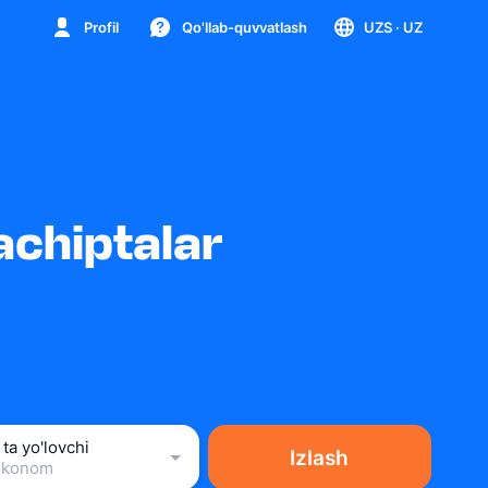
Profil
Qo'llab-quvvatlash
UZS
· UZ
achiptalar
 ta yo'lovchi
Izlash
Ekonom