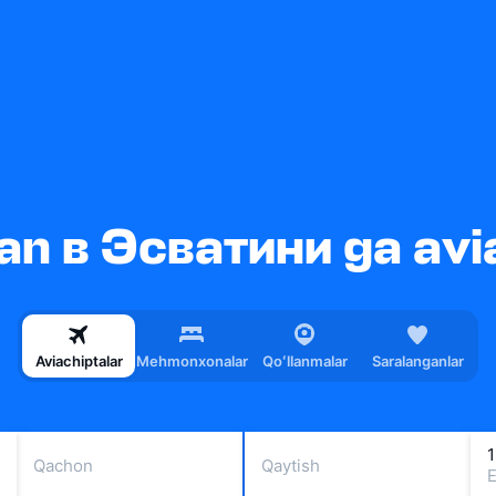
n в Эсватини ga avi
Aviachiptalar
Mehmonxonalar
Qoʻllanmalar
Saralanganlar
1
Qachon
Qaytish