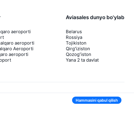
r
Aviasales dunyo bo'ylab
lqaro aeroporti
Belarus
rt
Rossiya
lqaro aeroporti
Tojikiston
lqaro Aeroporti
Qirgʻiziston
aro aeroporti
Qozogʻiston
roport
Yana 2 ta davlat
Hammasini qabul qilish
Ilovada ham qulay
Agar chipta narxi tushsa, sizga darhol
bildirishnoma yuboramiz
Foydali chipta takliflari bilan xabarlar