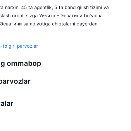
 narxini 45 ta agentlik, 5 ta band qilish tizimi va
lash orqali sizga Уичита – Эсватини bo'yicha
– Эсватини samolyotiga chiptalarni qayerdan
to'g'ri parvozlar
 eng ommabop
parvozlar
alar