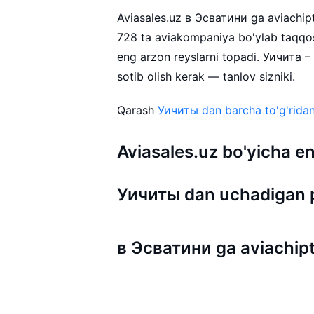
Aviasales.uz в Эсватини ga aviachipta
728 ta aviakompaniya bo'ylab taqqos
eng arzon reyslarni topadi. Уичита 
sotib olish kerak — tanlov sizniki.
Qarash
Уичиты dan barcha to'g'ridan-
Aviasales.uz bo'yicha
Уичиты dan uchadigan 
в Эсватини ga aviachipt