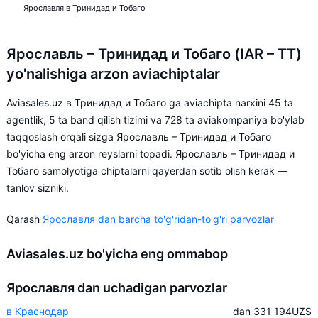
Ярославля в Тринидад и Тобаго
Ярославль – Тринидад и Тобаго (IAR – TT)
yo'nalishiga arzon aviachiptalar
Aviasales.uz в Тринидад и Тобаго ga aviachipta narxini 45 ta
agentlik, 5 ta band qilish tizimi va 728 ta aviakompaniya bo'ylab
taqqoslash orqali sizga Ярославль – Тринидад и Тобаго
bo'yicha eng arzon reyslarni topadi. Ярославль – Тринидад и
Тобаго samolyotiga chiptalarni qayerdan sotib olish kerak —
tanlov sizniki.
Qarash
Ярославля dan barcha to'g'ridan-to'g'ri parvozlar
Aviasales.uz bo'yicha eng ommabop
Ярославля dan uchadigan parvozlar
в Краснодар
dan 331 194
UZS