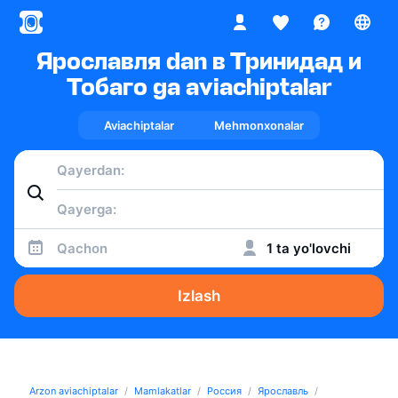
Ярославля dan в Тринидад и
Тобаго ga aviachiptalar
Aviachiptalar
Mehmonxonalar
Qachon
1 ta yo'lovchi
Izlash
Arzon aviachiptalar
Mamlakatlar
Россия
Ярославль