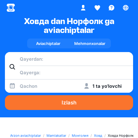
Ховда dan Норфолк ga
aviachiptalar
Aviachiptalar
Mehmonxonalar
Qachon
1 ta yo'lovchi
Izlash
Arzon aviachiptalar
Mamlakatlar
Монголия
Ховд
Ховда Норфолк