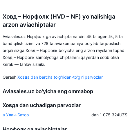
Ховд – Норфолк (HVD – NF) yo'nalishiga
arzon aviachiptalar
Aviasales.uz Норфолк ga aviachipta narxini 45 ta agentlik, 5 ta
band qilish tizimi va 728 ta aviakompaniya bo'ylab taqqoslash
orqali sizga Ховд – Норфолк bo'yicha eng arzon reyslarni topadi.
Ховд – Норфолк samolyotiga chiptalarni qayerdan sotib olish
kerak — tanlov sizniki.
Qarash
Ховда dan barcha to'g'ridan-to'g'ri parvozlar
Aviasales.uz bo'yicha eng ommabop
Ховда dan uchadigan parvozlar
в Улан-Батор
dan 1 075 324
UZS
Норфолк ga aviachiptalar