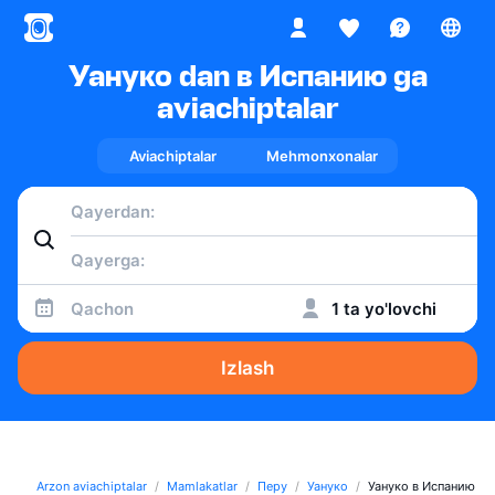
Уануко dan в Испанию ga
aviachiptalar
Aviachiptalar
Mehmonxonalar
Qachon
1 ta yo'lovchi
Izlash
Arzon aviachiptalar
Mamlakatlar
Перу
Уануко
Уануко в Испанию