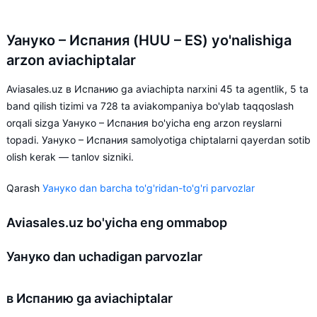
Уануко – Испания (HUU – ES) yo'nalishiga
arzon aviachiptalar
Aviasales.uz в Испанию ga aviachipta narxini 45 ta agentlik, 5 ta
band qilish tizimi va 728 ta aviakompaniya bo'ylab taqqoslash
orqali sizga Уануко – Испания bo'yicha eng arzon reyslarni
topadi. Уануко – Испания samolyotiga chiptalarni qayerdan sotib
olish kerak — tanlov sizniki.
Qarash
Уануко dan barcha to'g'ridan-to'g'ri parvozlar
Aviasales.uz bo'yicha eng ommabop
Уануко dan uchadigan parvozlar
в Испанию ga aviachiptalar