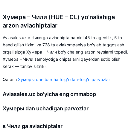
Хумера – Чили (HUE – CL) yo'nalishiga
arzon aviachiptalar
Aviasales.uz в Чили ga aviachipta narxini 45 ta agentlik, 5 ta
band qilish tizimi va 728 ta aviakompaniya bo'ylab taqqoslash
orqali sizga Хумера – Чили bo'yicha eng arzon reyslarni topadi.
Хумера – Чили samolyotiga chiptalarni qayerdan sotib olish
kerak — tanlov sizniki.
Qarash
Хумеры dan barcha to'g'ridan-to'g'ri parvozlar
Aviasales.uz bo'yicha eng ommabop
Хумеры dan uchadigan parvozlar
в Чили ga aviachiptalar