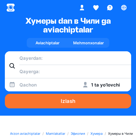
Хумеры dan в Чили ga
aviachiptalar
Aviachiptalar
Mehmonxonalar
Qachon
1 ta yo'lovchi
Izlash
Arzon aviachiptalar
Mamlakatlar
Эфиопия
Хумера
Хумеры в Чили