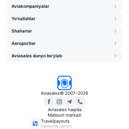
Aviakompaniyalar
Yo'nalishlar
Shaharlar
Aeroportlar
Aviasales dunyo bo'ylab
Aviasales
©
2007–2026
Aviasales haqida
Matbuot markazi
Travelpayouts
Hamkorlik dasturi