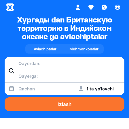
Хургады dan Британскую
территорию в Индийском
океане ga aviachiptalar
Aviachiptalar
Mehmonxonalar
Qachon
1 ta yo'lovchi
Izlash