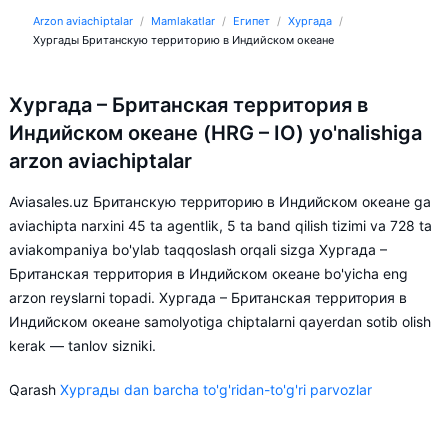
Arzon aviachiptalar
Mamlakatlar
Египет
Хургада
Хургады Британскую территорию в Индийском океане
Хургада – Британская территория в
Индийском океане (HRG – IO) yo'nalishiga
arzon aviachiptalar
Aviasales.uz Британскую территорию в Индийском океане ga
aviachipta narxini 45 ta agentlik, 5 ta band qilish tizimi va 728 ta
aviakompaniya bo'ylab taqqoslash orqali sizga Хургада –
Британская территория в Индийском океане bo'yicha eng
arzon reyslarni topadi. Хургада – Британская территория в
Индийском океане samolyotiga chiptalarni qayerdan sotib olish
kerak — tanlov sizniki.
Qarash
Хургады dan barcha to'g'ridan-to'g'ri parvozlar