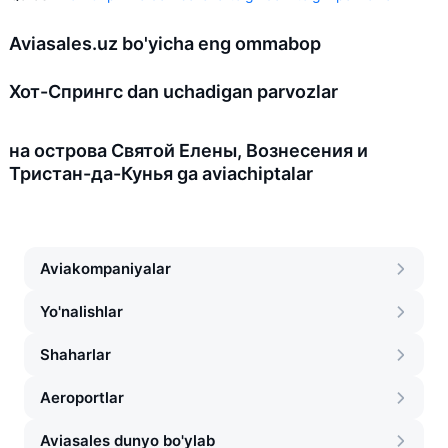
Aviasales.uz bo'yicha eng ommabop
Хот-Спрингс dan uchadigan parvozlar
на острова Святой Елены, Вознесения и
Тристан-да-Кунья ga aviachiptalar
Aviakompaniyalar
Yo'nalishlar
Shaharlar
Aeroportlar
Aviasales dunyo bo'ylab