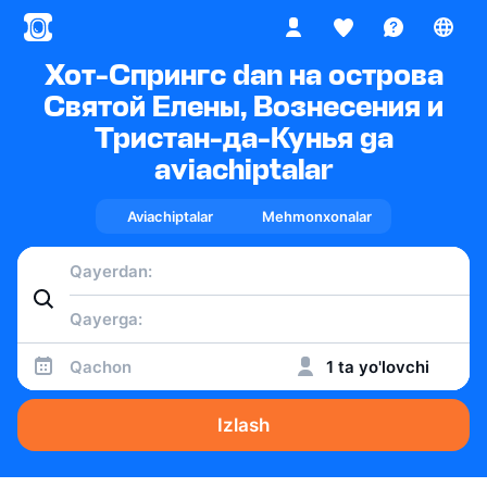
Хот-Спрингс dan на острова
Святой Елены, Вознесения и
Тристан-да-Кунья ga
aviachiptalar
Aviachiptalar
Mehmonxonalar
Qachon
1 ta yo'lovchi
Izlash