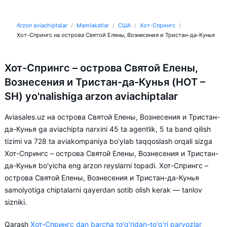
Arzon aviachiptalar
Mamlakatlar
США
Хот-Спрингс
Хот-Спрингс на острова Святой Елены, Вознесения и Тристан-да-Кунья
Хот-Спрингс – острова Святой Елены,
Вознесения и Тристан-да-Кунья (HOT –
SH) yo'nalishiga arzon aviachiptalar
Aviasales.uz на острова Святой Елены, Вознесения и Тристан-
да-Кунья ga aviachipta narxini 45 ta agentlik, 5 ta band qilish
tizimi va 728 ta aviakompaniya bo'ylab taqqoslash orqali sizga
Хот-Спрингс – острова Святой Елены, Вознесения и Тристан-
да-Кунья bo'yicha eng arzon reyslarni topadi. Хот-Спрингс –
острова Святой Елены, Вознесения и Тристан-да-Кунья
samolyotiga chiptalarni qayerdan sotib olish kerak — tanlov
sizniki.
Qarash
Хот-Спрингс dan barcha to'g'ridan-to'g'ri parvozlar