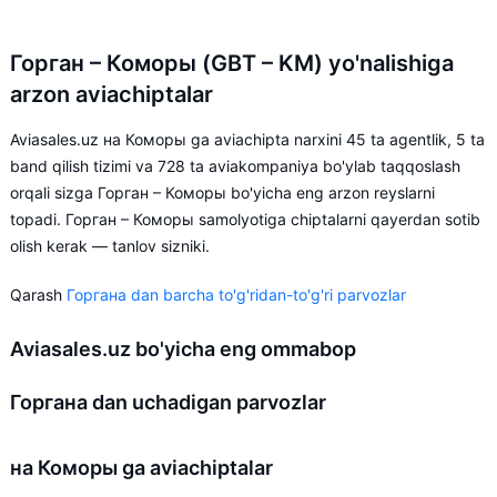
Горган – Коморы (GBT – KM) yo'nalishiga
arzon aviachiptalar
Aviasales.uz на Коморы ga aviachipta narxini 45 ta agentlik, 5 ta
band qilish tizimi va 728 ta aviakompaniya bo'ylab taqqoslash
orqali sizga Горган – Коморы bo'yicha eng arzon reyslarni
topadi. Горган – Коморы samolyotiga chiptalarni qayerdan sotib
olish kerak — tanlov sizniki.
Qarash
Горгана dan barcha to'g'ridan-to'g'ri parvozlar
Aviasales.uz bo'yicha eng ommabop
Горгана dan uchadigan parvozlar
на Коморы ga aviachiptalar