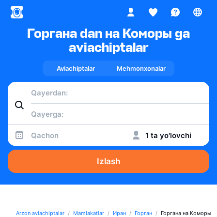
Горгана dan на Коморы ga
aviachiptalar
Aviachiptalar
Mehmonxonalar
Qachon
1 ta yo'lovchi
Izlash
Arzon aviachiptalar
Mamlakatlar
Иран
Горган
Горгана на Коморы