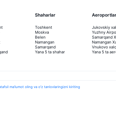
Shaharlar
Aeroportla
nt
Toshkent
Jukovskiy xa
o
Moskva
Yuzhny Airpo
Belen
Samarqand Xa
t
Namangan
Namangan Xa
Samarqand
Vnukovo xalq
qand
Yana 5 ta shahar
Yana 5 ta ae
tafsil ma’lumot oling va oʻz tanlovlaringizni kiriting
Travelpayouts
Hamkorlik dasturi
Media Yo'lovchi
aviasales.uz Sayohat mediasi