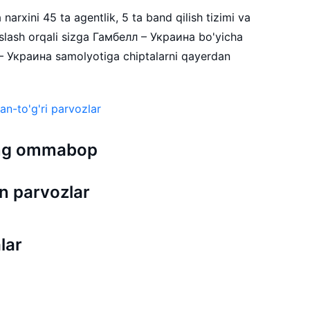
narxini 45 ta agentlik, 5 ta band qilish tizimi va
lash orqali sizga Гамбелл – Украина bo'yicha
 – Украина samolyotiga chiptalarni qayerdan
an-to'g'ri parvozlar
 eng ommabop
n parvozlar
lar