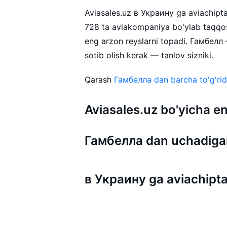
Aviasales.uz в Украину ga aviachipta 
728 ta aviakompaniya bo'ylab taqqos
eng arzon reyslarni topadi. Гамбелл
sotib olish kerak — tanlov sizniki.
Qarash
Гамбелла dan barcha to'g'rid
Aviasales.uz bo'yicha
Гамбелла dan uchadiga
в Украину ga aviachipta