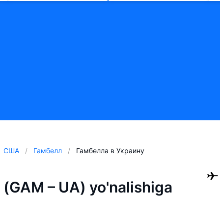
США
Гамбелл
Гамбелла в Украину
(GAM – UA) yo'nalishiga