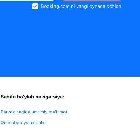
Booking.com ni yangi oynada ochish
Sahifa bo'ylab navigatsiya:
Parvoz haqida umumiy ma'lumot
Ommabop yo'nalishlar