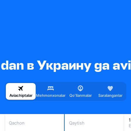
dan в Украину ga avi
Aviachiptalar
Mehmonxonalar
Qoʻllanmalar
Saralanganlar
1
Qachon
Qaytish