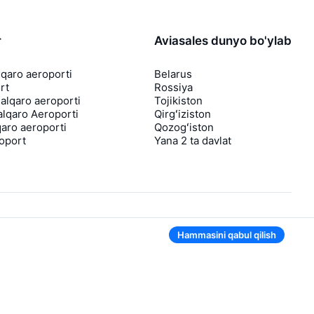
r
Aviasales dunyo bo'ylab
lqaro aeroporti
Belarus
rt
Rossiya
lqaro aeroporti
Tojikiston
lqaro Aeroporti
Qirgʻiziston
aro aeroporti
Qozogʻiston
roport
Yana 2 ta davlat
Hammasini qabul qilish
Ilovada ham qulay
Agar chipta narxi tushsa, sizga darhol
bildirishnoma yuboramiz
Foydali chipta takliflari bilan xabarlar