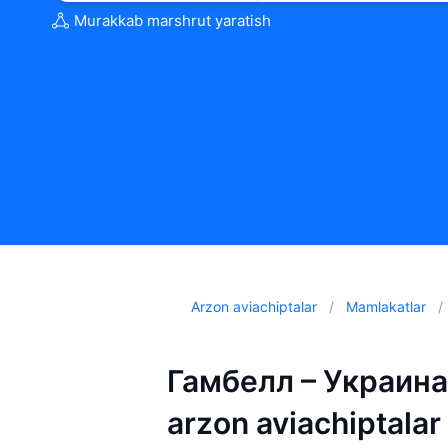
Murakkab marshrut yaratish
Arzon aviachiptalar
Mamlakatlar
Гамбелл – Украина 
arzon aviachiptalar