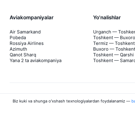
Aviakompaniyalar
Yo'nalishlar
Air Samarkand
Urganch — Toshke
Pobeda
Toshkent — Buxor
Rossiya Airlines
Termiz — Toshkent
Azimuth
Buxoro — Toshken
Qanot Sharq
Toshkent — Qarshi
Yana 2 ta aviakompaniya
Toshkent — Samar
Biz kuki va shunga oʻxshash texnologiyalardan foydalanamiz —
ba
Aviasales haqida
Aviasales
Matbuot markazi
©
2007–2026