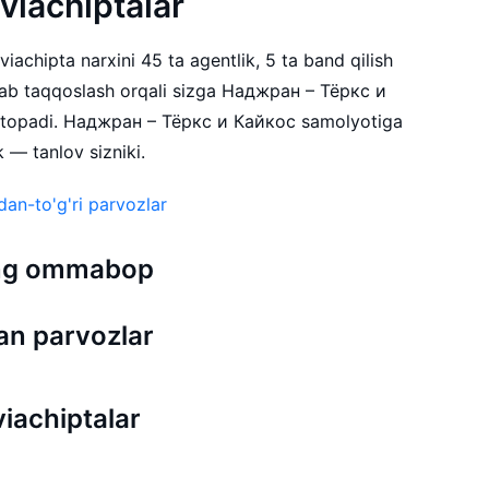
aviachiptalar
achipta narxini 45 ta agentlik, 5 ta band qilish
lab taqqoslash orqali sizga Наджран – Тёркс и
i topadi. Наджран – Тёркс и Кайкос samolyotiga
k — tanlov sizniki.
an-to'g'ri parvozlar
 eng ommabop
n parvozlar
iachiptalar