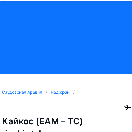
Саудовская Аравия
Наджран
 Кайкос (EAM – TC)