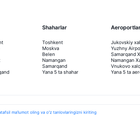
Shaharlar
Aeroportla
nt
Toshkent
Jukovskiy xa
o
Moskva
Yuzhny Airpo
Belen
Samarqand Xa
t
Namangan
Namangan Xa
Samarqand
Vnukovo xalq
qand
Yana 5 ta shahar
Yana 5 ta ae
tafsil ma’lumot oling va oʻz tanlovlaringizni kiriting
Travelpayouts
Hamkorlik dasturi
Media Yo'lovchi
aviasales.uz Sayohat mediasi