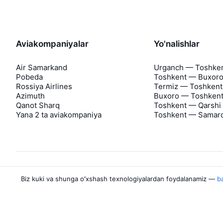
Aviakompaniyalar
Yo'nalishlar
Air Samarkand
Urganch — Toshke
Pobeda
Toshkent — Buxor
Rossiya Airlines
Termiz — Toshkent
Azimuth
Buxoro — Toshken
Qanot Sharq
Toshkent — Qarshi
Yana 2 ta aviakompaniya
Toshkent — Samar
Biz kuki va shunga oʻxshash texnologiyalardan foydalanamiz —
ba
Aviasales haqida
Aviasales
Matbuot markazi
©
2007–2026