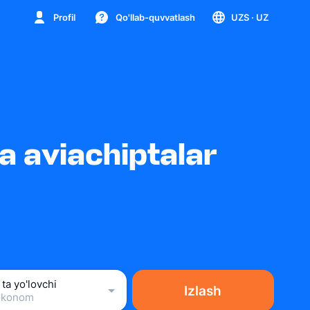
Profil
Qo'llab-quvvatlash
UZS
· UZ
 aviachiptalar
 ta yo'lovchi
Izlash
Ekonom