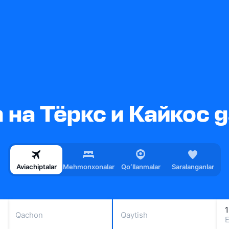
на Тёркс и Кайкос ga
Aviachiptalar
Mehmonxonalar
Qoʻllanmalar
Saralanganlar
1
Qachon
Qaytish