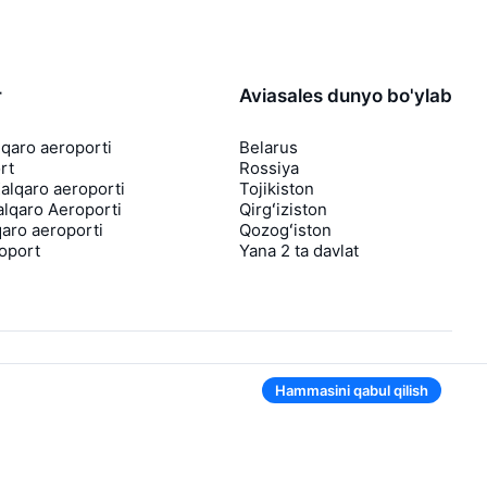
r
Aviasales dunyo bo'ylab
lqaro aeroporti
Belarus
rt
Rossiya
lqaro aeroporti
Tojikiston
lqaro Aeroporti
Qirgʻiziston
aro aeroporti
Qozogʻiston
roport
Yana 2 ta davlat
Hammasini qabul qilish
Ilovada ham qulay
Agar chipta narxi tushsa, sizga darhol
bildirishnoma yuboramiz