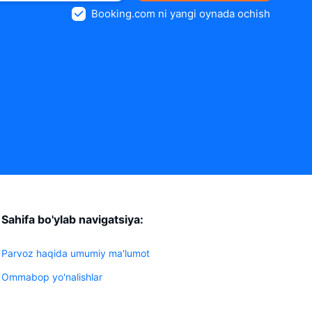
Booking.com ni yangi oynada ochish
Sahifa bo'ylab navigatsiya:
Parvoz haqida umumiy ma'lumot
Ommabop yo'nalishlar