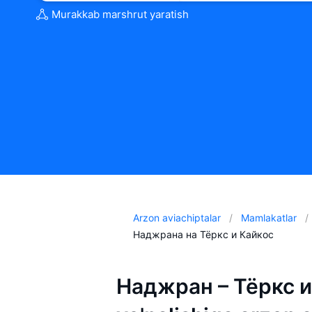
Murakkab marshrut yaratish
Arzon aviachiptalar
Mamlakatlar
Наджрана на Тёркс и Кайкос
Наджран – Тёркс и