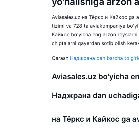
yo'nalishiga arzon 
Aviasales.uz на Тёркс и Кайкос ga avi
tizimi va 728 ta aviakompaniya bo'y
Кайкос bo'yicha eng arzon reyslarn
chiptalarni qayerdan sotib olish kera
Qarash
Наджрана dan barcha to'g'rid
Aviasales.uz bo'yicha
Наджрана dan uchadiga
на Тёркс и Кайкос ga av