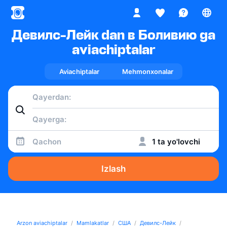
Девилс-Лейк dan в Боливию ga
aviachiptalar
Aviachiptalar
Mehmonxonalar
Qachon
1 ta yo'lovchi
Izlash
Arzon aviachiptalar
Mamlakatlar
США
Девилс-Лейк