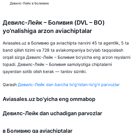
Девилс-Лейк в Боливию
Девилс-Лейк – Боливия (DVL – BO)
yo'nalishiga arzon aviachiptalar
Aviasales.uz в Боливию ga aviachipta narxini 45 ta agentlik, 5 ta
band qilish tizimi va 728 ta aviakompaniya bo'ylab taqqoslash
orqali sizga Девилс-Лейк – Боливия bo'yicha eng arzon reyslarni
topadi. Девилс-Лейк – Боливия samolyotiga chiptalarni
qayerdan sotib olish kerak — tanlov sizniki.
Qarash
Девилс-Лейк dan barcha to'g'ridan-to'g'ri parvozlar
Aviasales.uz bo'yicha eng ommabop
Девилс-Лейк dan uchadigan parvozlar
в Боливию ga aviachiptalar