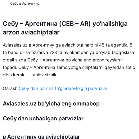
Себу в Аргентину
Себу – Аргентина (CEB – AR) yo'nalishiga
arzon aviachiptalar
Aviasales.uz в Аргентину ga aviachipta narxini 45 ta agentlik, 5
ta band qilish tizimi va 728 ta aviakompaniya bo'ylab taqqoslash
orqali sizga Себу – Аргентина bo'yicha eng arzon reyslarni
topadi. Себу – Аргентина samolyotiga chiptalarni qayerdan sotib
olish kerak — tanlov sizniki.
Qarash
Себу dan barcha to'g'ridan-to'g'ri parvozlar
Aviasales.uz bo'yicha eng ommabop
Себу dan uchadigan parvozlar
в Аргентину ga aviachiptalar