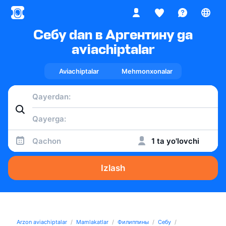
Себу dan в Аргентину ga
aviachiptalar
Aviachiptalar
Mehmonxonalar
Qachon
1 ta yo'lovchi
Izlash
Arzon aviachiptalar
Mamlakatlar
Филиппины
Себу