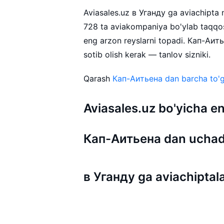
Aviasales.uz в Уганду ga aviachipta na
728 ta aviakompaniya bo'ylab taqqos
eng arzon reyslarni topadi. Кап-Аит
sotib olish kerak — tanlov sizniki.
Qarash
Кап-Аитьена dan barcha to'g'
Aviasales.uz bo'yicha
Кап-Аитьена dan uchad
в Уганду ga aviachiptal