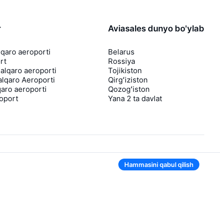
r
Aviasales dunyo bo'ylab
lqaro aeroporti
Belarus
rt
Rossiya
lqaro aeroporti
Tojikiston
lqaro Aeroporti
Qirgʻiziston
aro aeroporti
Qozogʻiston
roport
Yana 2 ta davlat
Hammasini qabul qilish
Ilovada ham qulay
Agar chipta narxi tushsa, sizga darhol
bildirishnoma yuboramiz
Foydali chipta takliflari bilan xabarlar