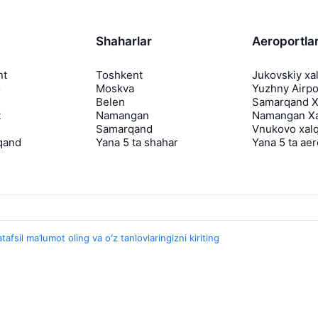
Shaharlar
Aeroportla
nt
Toshkent
Jukovskiy xa
o
Moskva
Yuzhny Airpo
Belen
Samarqand Xa
t
Namangan
Namangan Xa
Samarqand
Vnukovo xalq
qand
Yana 5 ta shahar
Yana 5 ta ae
tafsil ma’lumot oling va oʻz tanlovlaringizni kiriting
Travelpayouts
Hamkorlik dasturi
Media Yo'lovchi
aviasales.uz Sayohat mediasi