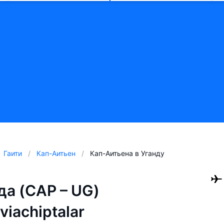
Гаити
Кап-Аитьен
Кап-Аитьена в Уганду
да (CAP – UG)
aviachiptalar