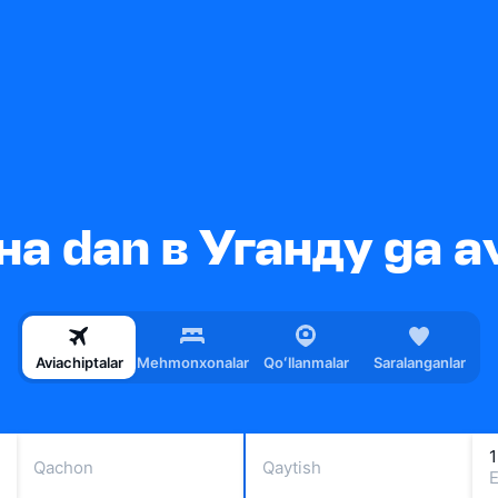
а dan в Уганду ga av
Aviachiptalar
Mehmonxonalar
Qoʻllanmalar
Saralanganlar
1
Qachon
Qaytish