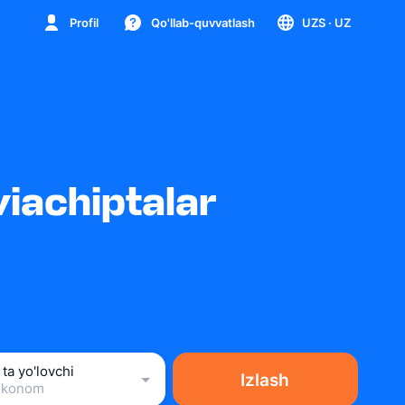
Profil
Qo'llab-quvvatlash
UZS
· UZ
iachiptalar
 ta yo'lovchi
Izlash
Ekonom