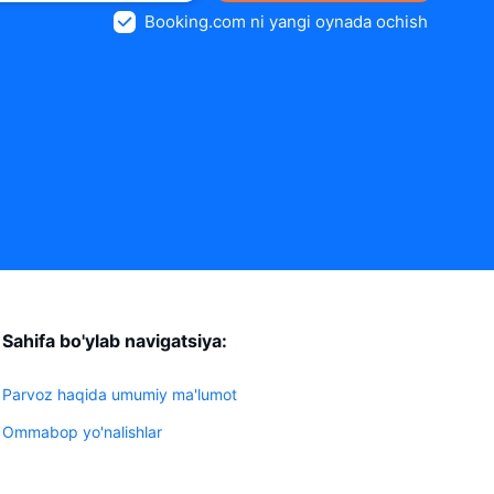
Booking.com ni yangi oynada ochish
Sahifa bo'ylab navigatsiya:
Parvoz haqida umumiy ma'lumot
Ommabop yo'nalishlar