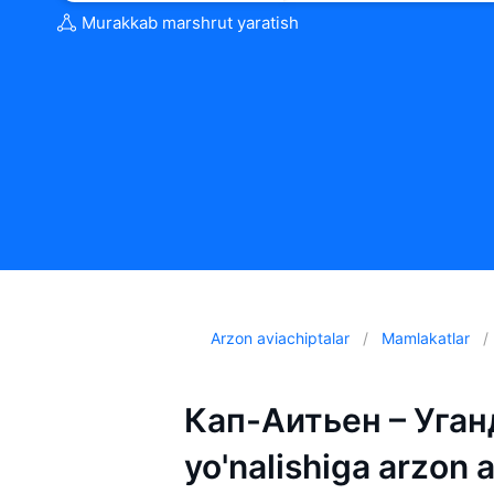
Murakkab marshrut yaratish
Arzon aviachiptalar
Mamlakatlar
Кап-Аитьен – Уган
yo'nalishiga arzon 