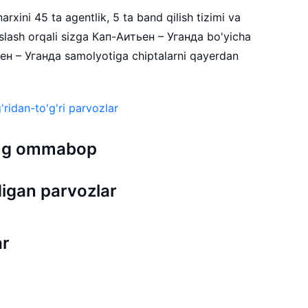
rxini 45 ta agentlik, 5 ta band qilish tizimi va
lash orqali sizga Кап-Аитьен – Уганда bo'yicha
ьен – Уганда samolyotiga chiptalarni qayerdan
ridan-to'g'ri parvozlar
 eng ommabop
igan parvozlar
ar