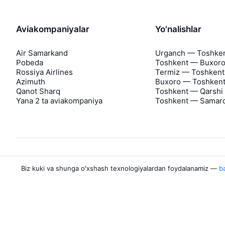
Aviakompaniyalar
Yo'nalishlar
Air Samarkand
Urganch — Toshke
Pobeda
Toshkent — Buxor
Rossiya Airlines
Termiz — Toshkent
Azimuth
Buxoro — Toshken
Qanot Sharq
Toshkent — Qarshi
Yana 2 ta aviakompaniya
Toshkent — Samar
Biz kuki va shunga oʻxshash texnologiyalardan foydalanamiz —
ba
Aviasales haqida
Aviasales
Matbuot markazi
©
2007–2026