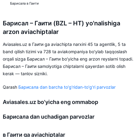
Барисала в Гаити
Барисал – Гаити (BZL – HT) yo'nalishiga
arzon aviachiptalar
Aviasales.uz в Гаити ga aviachipta narxini 45 ta agentlik, 5 ta
band qilish tizimi va 728 ta aviakompaniya bo'ylab taqqoslash
orqali sizga Барисал – Гаити bo'yicha eng arzon reyslarni topadi.
Барисал – Гаити samolyotiga chiptalarni qayerdan sotib olish
kerak — tanlov sizniki.
Qarash
Барисала dan barcha to'g'ridan-to'g'ri parvozlar
Aviasales.uz bo'yicha eng ommabop
Барисала dan uchadigan parvozlar
в Гаити ga aviachiptalar