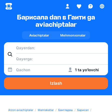
Барисала dan в Гаити ga
aviachiptalar
Aviachiptalar
Mehmonxonalar
Qachon
1 ta yo'lovchi
Izlash
Arzon aviachiptalar
Mamlakatlar
Бангладеш
Барисал