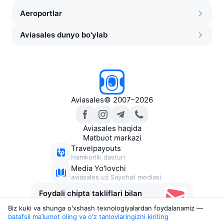
Aeroportlar
Aviasales dunyo bo'ylab
Aviasales
©
2007–2026
Aviasales haqida
Matbuot markazi
Travelpayouts
Hamkorlik dasturi
Media Yo'lovchi
aviasales.uz Sayohat mediasi
Foydali chipta takliflari bilan
xabarlar
Biz kuki va shunga oʻxshash texnologiyalardan foydalanamiz —
batafsil ma’lumot oling va oʻz tanlovlaringizni kiriting