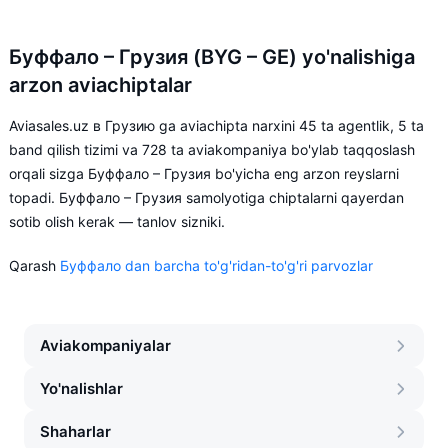
Буффало – Грузия (BYG – GE) yo'nalishiga
arzon aviachiptalar
Aviasales.uz в Грузию ga aviachipta narxini 45 ta agentlik, 5 ta
band qilish tizimi va 728 ta aviakompaniya bo'ylab taqqoslash
orqali sizga Буффало – Грузия bo'yicha eng arzon reyslarni
topadi. Буффало – Грузия samolyotiga chiptalarni qayerdan
sotib olish kerak — tanlov sizniki.
Qarash
Буффало dan barcha to'g'ridan-to'g'ri parvozlar
Aviakompaniyalar
Yo'nalishlar
Shaharlar