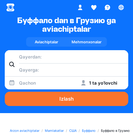
Буффало dan в Грузию ga
aviachiptalar
Aviachiptalar
Mehmonxonalar
Qachon
1 ta yo'lovchi
Izlash
Arzon aviachiptalar
Mamlakatlar
США
Буффало
Буффало в Грузию